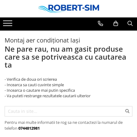
Toate Produsele
Montaj aer condiționat Iași
Montaj aer condiționat Iași
Pachete aer condiționat cu montaj
Ne pare rau, nu am gasit produse
inclus
care sa se potriveasca cu cautarea
Aer conditionat 9000BTU
ta
Aer conditionat 12000BTU
Aer conditionat 15000BTU
Aer conditionat 18000BTU
- Verifica de doua ori scrierea
- Incearca sa cauti cuvinte simple
Aer conditionat 24000BTU
- Incearca o cautare mai putin specifica
Sisteme Fotovoltaice
- Va puteti restrange rezultatele cautarii ulterior
Pentru mai multe informatii te rog sa ne contactezi la numarul de
telefon
0744812981