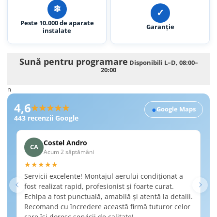
❄︎
✓
Peste 10.000 de aparate
Garanție
instalate
Sună pentru programare
Disponibili L–D, 08:00–
20:00
n
Recenzii Google RobertSim
4,6
★★★★★
●
Google Maps
443
recenzii Google
Costel Andro
CA
Acum 2 săptămâni
★★★★★
★
Servicii excelente! Montajul aerului condiționat a
Am
fost realizat rapid, profesionist și foarte curat.
a 
Echipa a fost punctuală, amabilă și atentă la detalii.
de
Recomand cu încredere această firmă tuturor celor
de
care își doresc servicii de calitate!
ne