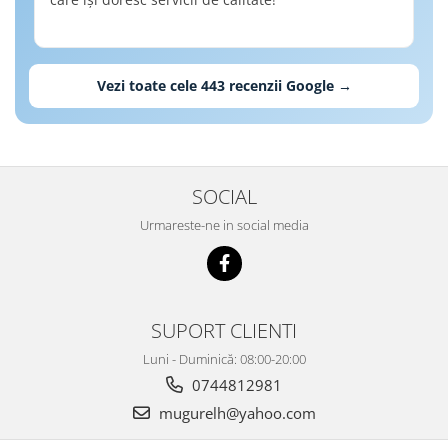
Re
ca
Vezi toate cele
443
recenzii Google →
SOCIAL
Urmareste-ne in social media
SUPORT CLIENTI
Luni - Duminică: 08:00-20:00
0744812981
mugurelh@yahoo.com