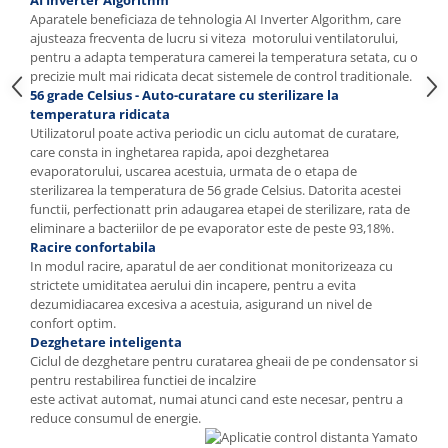
Aparatele beneficiaza de tehnologia AI Inverter Algorithm, care
ajusteaza frecventa de lucru si viteza motorului ventilatorului,
pentru a adapta temperatura camerei la temperatura setata, cu o
precizie mult mai ridicata decat sistemele de control traditionale.
56 grade Celsius - Auto-curatare cu sterilizare la
temperatura ridicata
Utilizatorul poate activa periodic un ciclu automat de curatare,
care consta in inghetarea rapida, apoi dezghetarea
evaporatorului, uscarea acestuia, urmata de o etapa de
sterilizarea la temperatura de 56 grade Celsius. Datorita acestei
functii, perfectionatt prin adaugarea etapei de sterilizare, rata de
eliminare a bacteriilor de pe evaporator este de peste 93,18%.
Racire confortabila
In modul racire, aparatul de aer conditionat monitorizeaza cu
strictete umiditatea aerului din incapere, pentru a evita
dezumidiacarea excesiva a acestuia, asigurand un nivel de
confort optim.
Dezghetare inteligenta
Ciclul de dezghetare pentru curatarea gheaii de pe condensator si
pentru restabilirea functiei de incalzire
este activat automat, numai atunci cand este necesar, pentru a
reduce consumul de energie.