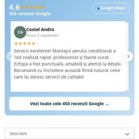
Recenzii Google RobertSim
4,6
★★★★★
●
Google Maps
450
recenzii Google
Costel Andro
CA
A
Acum 2 săptămâni
★★★★★
★
Servicii excelente! Montajul aerului condiționat a
Am 
fost realizat rapid, profesionist și foarte curat.
a f
Echipa a fost punctuală, amabilă și atentă la detalii.
de 
Recomand cu încredere această firmă tuturor celor
det
care își doresc servicii de calitate!
nec
Rec
cal
Vezi toate cele
450
recenzii Google →
Descriere