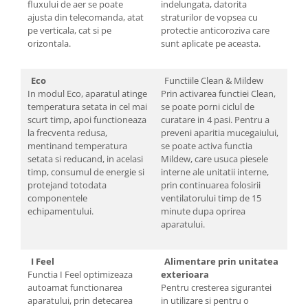
fluxului de aer se poate
indelungata, datorita
ajusta din telecomanda, atat
straturilor de vopsea cu
pe verticala, cat si pe
protectie anticoroziva care
orizontala.
sunt aplicate pe aceasta.
Eco
Functiile Clean & Mildew
In modul Eco, aparatul atinge
Prin activarea functiei Clean,
temperatura setata in cel mai
se poate porni ciclul de
scurt timp, apoi functioneaza
curatare in 4 pasi. Pentru a
la frecventa redusa,
preveni aparitia mucegaiului,
mentinand temperatura
se poate activa functia
setata si reducand, in acelasi
Mildew, care usuca piesele
timp, consumul de energie si
interne ale unitatii interne,
protejand totodata
prin continuarea folosirii
componentele
ventilatorului timp de 15
echipamentului.
minute dupa oprirea
aparatului.
I Feel
Alimentare prin unitatea
Functia I Feel optimizeaza
exterioara
autoamat functionarea
Pentru cresterea sigurantei
aparatului, prin detecarea
in utilizare si pentru o