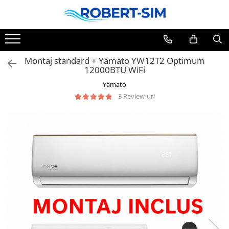
Montaj standard + Yamato YW12T2 Optimum
12000BTU WiFi
Yamato
3 Review-uri