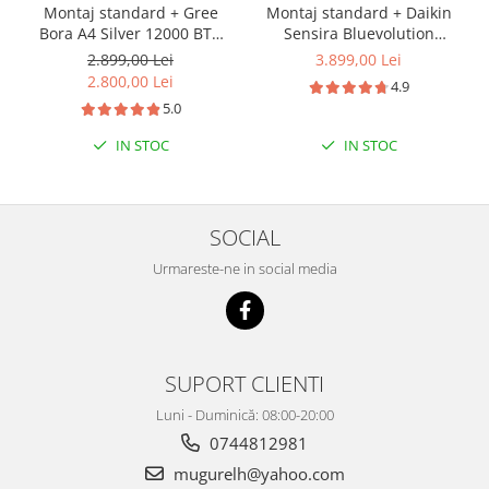
Montaj standard + Gree
Montaj standard + Daikin
Bora A4 Silver 12000 BTU
Sensira Bluevolution
GWH12AAB-K6DNA4A, Clasa
FTXC35E-RXC35E Inverter
2.899,00 Lei
3.899,00 Lei
A++ Wifi - Gree
12000 BTU - Daikin
2.800,00 Lei
4.9
5.0
IN STOC
IN STOC
SOCIAL
Urmareste-ne in social media
SUPORT CLIENTI
Luni - Duminică: 08:00-20:00
0744812981
mugurelh@yahoo.com