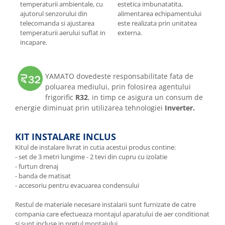
temperaturii ambientale, cu
estetica imbunatatita,
ajutorul senzorului din
alimentarea echipamentului
telecomanda si ajustarea
este realizata prin unitatea
temperaturii aerului suflat in
externa.
incapare.
YAMATO dovedeste responsabilitate fata de
poluarea mediului, prin folosirea agentului
frigorific
R32
, in timp ce asigura un consum de
energie diminuat prin utilizarea tehnologiei
Inverter.
KIT INSTALARE INCLUS
Kitul de instalare livrat in cutia acestui produs contine:
- set de 3 metri lungime - 2 tevi din cupru cu izolatie
- furtun drenaj
- banda de matisat
- accesoriu pentru evacuarea condensului
Restul de materiale necesare instalarii sunt furnizate de catre
compania care efectueaza montajul aparatului de aer conditionat
si sunt incluse in pretul montajului.