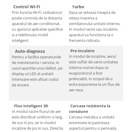
Control Wi-Fi
urbo
T
Prin functia Wi-Fi, utilizatorul
Daca se seteaza treapta de
poate controla de la distanta
viteza maxima a
aparatul de aer conditionat,
ventilatorului unitatii interne,
cu ajutorul aplicatiei specifice
in modul racire sau incalzire,
si a telefonului mobil
aparatul va functiona la o
inteligent.
frecventa ridicata.
Pre-incalzire
Auto-diagnoza
In modul de incalzire, aerul
Pentru a facilita operatiunile
este suflat de catre unitatea
de mentenanta / service, in
interna numai dupa ce
cazul aparitiei unui defect, pe
evaporatorul a fost
display-ul LED al unitatii
preincalzit, in scopul de a
interioare este afisat codul
evita expunerea la un flux de
de eroare.
aer rece.
Flux inteligent 3D
Carcasa rezistenta la
In modul racire fluxul de aer
coroziune
este distribuit uniform si larg,
Carcasa metalica a unitatii
de sus in jos, iar in modul
exterioare isi pastreaza
incalzire de jos in sus. Directia
aspectul pentru o perioada