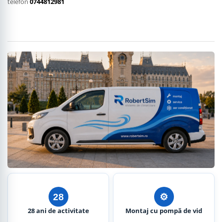
telefon
0744812981
28
⚙︎
28 ani de activitate
Montaj cu pompă de vid