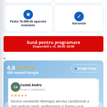
❄︎
✓
Peste 10.000 de aparate
Garanție
instalate
Sună pentru programare
Disponibili L–D, 08:00–20:00
n
Recenzii Google RobertSim
4,6
★★★★★
●
Google Maps
450
recenzii Google
Costel Andro
CA
A
Acum 2 săptămâni
★★★★★
★
Servicii excelente! Montajul aerului condiționat a
Am 
fost realizat rapid, profesionist și foarte curat.
a f