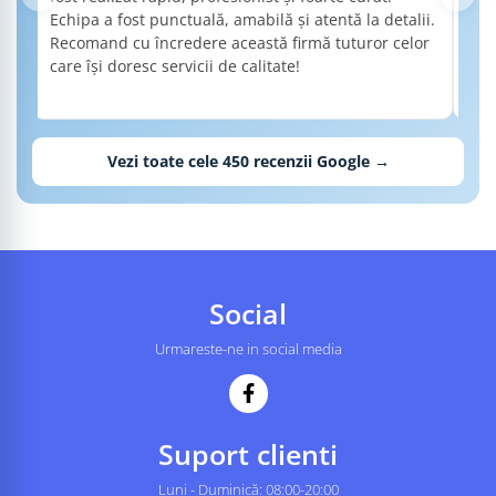
Echipa a fost punctuală, amabilă și atentă la detalii.
de 
Recomand cu încredere această firmă tuturor celor
det
care își doresc servicii de calitate!
nec
Rec
cal
Vezi toate cele
450
recenzii Google →
Social
Urmareste-ne in social media
Suport clienti
Luni - Duminică: 08:00-20:00