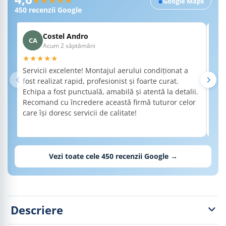
Recenzii Google RobertSim
●
Google Maps
450
recenzii Google
Costel Andro
CA
A
Acum 2 săptămâni
★★★★★
★
Servicii excelente! Montajul aerului condiționat a
Am 
fost realizat rapid, profesionist și foarte curat.
a f
Echipa a fost punctuală, amabilă și atentă la detalii.
de 
Recomand cu încredere această firmă tuturor celor
det
care își doresc servicii de calitate!
nec
Rec
cal
Vezi toate cele
450
recenzii Google →
Descriere