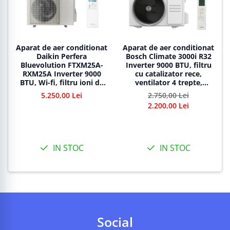
Aparat de aer conditionat
Aparat de aer conditionat
Daikin Perfera
Bosch Climate 3000i R32
Bluevolution FTXM25A-
Inverter 9000 BTU, filtru
RXM25A Inverter 9000
cu catalizator rece,
BTU, Wi-fi, filtru ioni de
ventilator 4 trepte,
argint, Flash Streamer,
Timer, Follow Me, i-Clean,
5.250,00 Lei
2.750,00 Lei
detectare prezenta pe 2
repornire automata,
2.200,00 Lei
zone
CL3000iU W 26 E -
CL3000i 26 E
IN STOC
IN STOC
Social