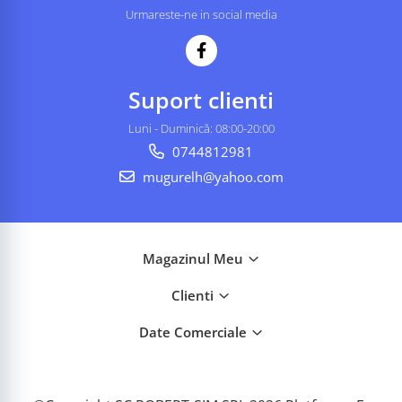
Urmareste-ne in social media
Suport clienti
Luni - Duminică: 08:00-20:00
0744812981
mugurelh@yahoo.com
Magazinul Meu
Clienti
Date Comerciale