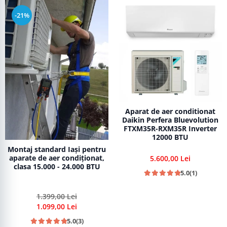
-21%
Aparat de aer conditionat
Daikin Perfera Bluevolution
FTXM35R-RXM35R Inverter
12000 BTU
Montaj standard Iași pentru
aparate de aer condiționat,
5.600,00 Lei
clasa 15.000 - 24.000 BTU
5.0
(1)
1.399,00 Lei
1.099,00 Lei
5.0
(3)