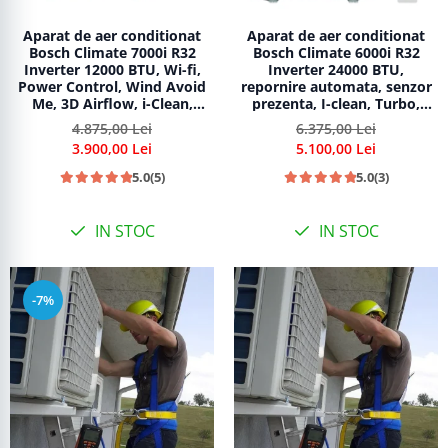
Aparat de aer conditionat
Aparat de aer conditionat
Bosch Climate 7000i R32
Bosch Climate 6000i R32
Inverter 12000 BTU, Wi-fi,
Inverter 24000 BTU,
Power Control, Wind Avoid
repornire automata, senzor
Me, 3D Airflow, i-Clean,
prezenta, I-clean, Turbo,
Follow me, CL7000i 35 E -
Timer, Follow me, CL6001iU
4.875,00 Lei
6.375,00 Lei
CL7000iU W 35 E
W 70 E - CL6001i 70 E
3.900,00 Lei
5.100,00 Lei
5.0
(5)
5.0
(3)
IN STOC
IN STOC
-7%