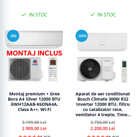
IN STOC
IN STOC
-9%
-20%
Montaj premium + Gree
Aparat de aer conditionat
Bora A4 Silver 12000 BTU
Bosch Climate 3000i R32
GWH12AAB-K6DNA4A,
Inverter 12000 BTU, filtru
Clasa A++, Wi-Fi
cu catalizator rece,
ventilator 4 trepte, Timer,
Follow Me, i-Clean,
3.199,00 Lei
2.750,00 Lei
repornire automata,
2.900,00 Lei
2.200,00 Lei
CL3000iU W 35 E - CL3000i
35 E
5.0
(3)
5.0
(4)