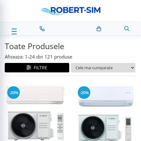
Toate Produsele
Afiseaza:
1-
24
din
121
produse
FILTRE
-20%
-20%