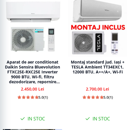
Aparat de aer conditionat
Montaj standard jud. Iași +
Daikin Sensira Bluevolution
TESLA Ambient TT34EXC1,
FTXC25E-RXC25E Inverter
12000 BTU, A++/A+, Wi-Fi
9000 BTU, Wi-fi, filtru
dezodorizare, repornire
automata, 5 trepte de
2.450,00 Lei
2.700,00 Lei
viteza, comutare automata
racire-incalzire
5.0
(1)
5.0
(1)
IN STOC
IN STOC