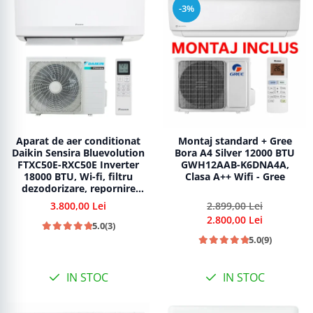
-3%
Aparat de aer conditionat
Montaj standard + Gree
Daikin Sensira Bluevolution
Bora A4 Silver 12000 BTU
FTXC50E-RXC50E Inverter
GWH12AAB-K6DNA4A,
18000 BTU, Wi-fi, filtru
Clasa A++ Wifi - Gree
dezodorizare, repornire
automata, 5 trepte de
3.800,00 Lei
2.899,00 Lei
viteza, comutare automata
2.800,00 Lei
racire-incalzire
5.0
(3)
5.0
(9)
IN STOC
IN STOC