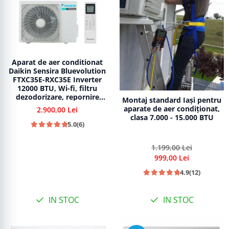
Aparat de aer conditionat
Daikin Sensira Bluevolution
FTXC35E-RXC35E Inverter
12000 BTU, Wi-fi, filtru
dezodorizare, repornire
Montaj standard Iași pentru
automata, 5 trepte de
aparate de aer condiționat,
2.900,00 Lei
viteza, comutare automata
clasa 7.000 - 15.000 BTU
racire-incalzire
5.0
(6)
1.199,00 Lei
999,00 Lei
4.9
(12)
IN STOC
IN STOC