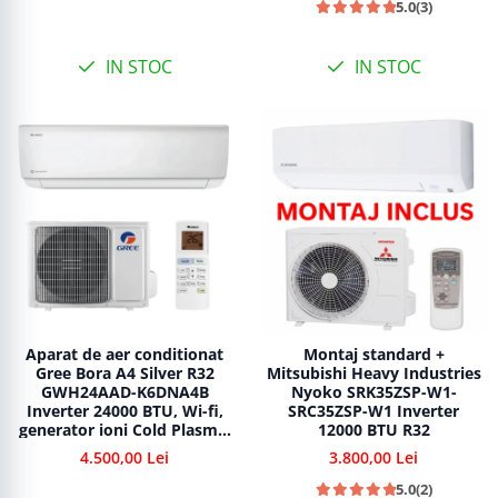
5.0
(3)
IN STOC
IN STOC
Aparat de aer conditionat
Montaj standard +
Gree Bora A4 Silver R32
Mitsubishi Heavy Industries
GWH24AAD-K6DNA4B
Nyoko SRK35ZSP-W1-
Inverter 24000 BTU, Wi-fi,
SRC35ZSP-W1 Inverter
generator ioni Cold Plasma,
12000 BTU R32
dezghetare inteligenta
4.500,00 Lei
3.800,00 Lei
5.0
(2)