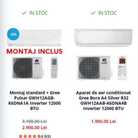
IN STOC
IN STOC
-6%
Montaj standard + Gree
Aparat de aer conditionat
Pulsar GWH12AGB-
Gree Bora A4 Silver R32
K6DNA1A Inverter 12000
GWH12AAB-K6DNA4B
BTU
Inverter 12000 BTU
3.100,00 Lei
1.900,00 Lei
2.900,00 Lei
4.9
(8)