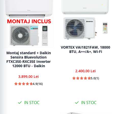
VORTEX VAI1821FAW, 18000
BTU, A++/A+, Wi-Fi
Montaj standard + Daikin
Sensira Bluevolution
FTXC35E-RXC35E Inverter
12000 BTU - Daikin
2.400,00 Lei
3.899,00 Lei
5.0
(1)
4.9
(16)
IN STOC
IN STOC