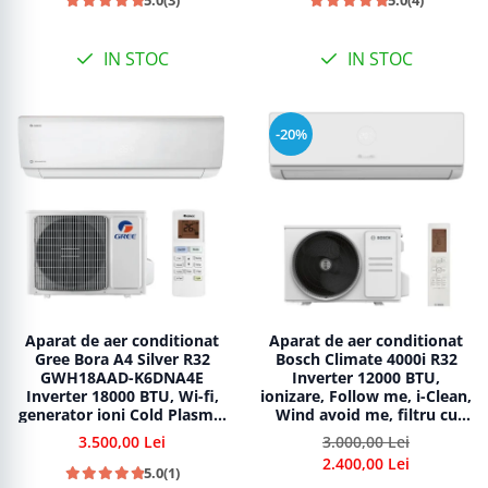
IN STOC
IN STOC
-20%
Aparat de aer conditionat
Aparat de aer conditionat
Gree Bora A4 Silver R32
Bosch Climate 4000i R32
GWH18AAD-K6DNA4E
Inverter 12000 BTU,
Inverter 18000 BTU, Wi-fi,
ionizare, Follow me, i-Clean,
generator ioni Cold Plasma,
Wind avoid me, filtru cu
dezghetare inteligenta
catalizator rece, CL4000iU
3.500,00 Lei
3.000,00 Lei
W 35 E - CL4000i 35 E
2.400,00 Lei
5.0
(1)