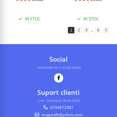
IN STOC
IN STOC
...
1
2
3
6
Social
Urmareste-ne in social media
Suport clienti
Luni - Duminică: 08:00-20:00
0744812981
mugurelh@yahoo.com