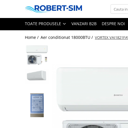
Toate Produsele
TOATE PRODUSELE
VANZARI B2B
DESPRE NOI
Montaj aer condiționat Iași
Home /
Aer conditionat 18000BTU /
VORTEX VAI1821FAW,
Pachete aer condiționat cu montaj
inclus
Aer conditionat 9000BTU
Aer conditionat 12000BTU
Aer conditionat 15000BTU
Aer conditionat 18000BTU
Aer conditionat 24000BTU
Sisteme Fotovoltaice