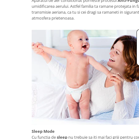
Aparatul de aer conditionat porneste procesul
Anti-Fung
umidificarea aerului. Astfel familia ta ramane protejata in fa
transmisie aeriana, ca tu si cei dragi sa ramaneti in siguran
atmosfera prietenoasa.
Sleep Mode
Cu functia de
sleep
nu trebuie sa iti mai faci griji pentru 