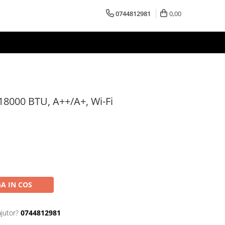
0744812981
0,00
8000 BTU, A++/A+, Wi-Fi
A IN COS
ajutor?
0744812981