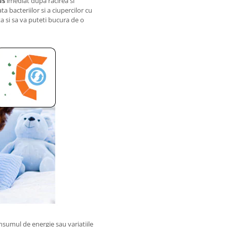
us
imediat dupa racirea si
ta bacteriilor si a ciupercilor cu
ta si sa va puteti bucura de o
consumul de energie sau variatiile