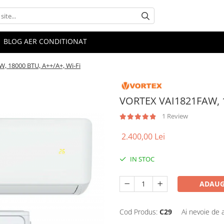
BLOG AER CONDITIONAT
 18000 BTU, A++/A+, Wi-Fi
VORTEX VAI1821FAW, 1
1 Review
2.400,00 Lei
IN STOC
ADAUG
Cod Produs:
C29
Ai nevoie de 