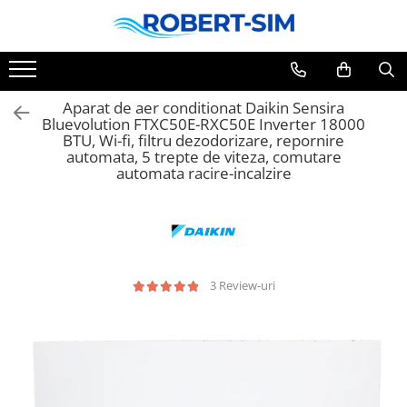
Toate Produsele
Montaj aer condiționat Iași
Aparat de aer conditionat Daikin Sensira
Pachete aer condiționat cu montaj
Bluevolution FTXC50E-RXC50E Inverter 18000
BTU, Wi-fi, filtru dezodorizare, repornire
inclus
automata, 5 trepte de viteza, comutare
Aer conditionat 9000BTU
automata racire-incalzire
Aer conditionat 12000BTU
Aer conditionat 15000BTU
Aer conditionat 18000BTU
Aer conditionat 24000BTU
Sisteme Fotovoltaice
3 Review-uri