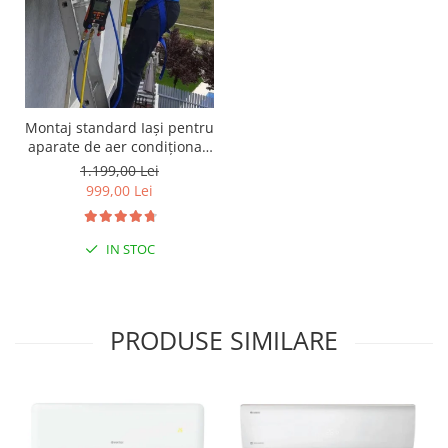
Montaj standard Iași pentru
aparate de aer condiționat,
clasa 7.000 - 15.000 BTU
1.199,00 Lei
999,00 Lei
IN STOC
PRODUSE SIMILARE