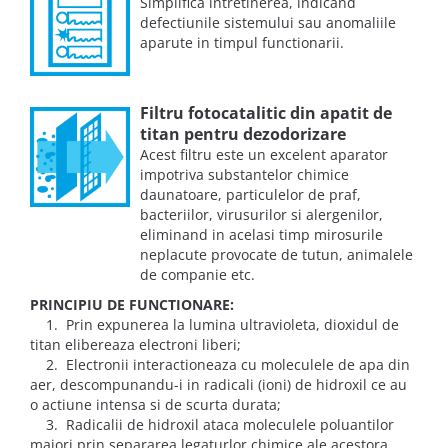
Simplifica intretinerea, indicand
defectiunile sistemului sau anomaliile
aparute in timpul functionarii.
Filtru fotocatalitic din apatit de
titan pentru dezodorizare
Acest filtru este un excelent aparator
impotriva substantelor chimice
daunatoare, particulelor de praf,
bacteriilor, virusurilor si alergenilor,
eliminand in acelasi timp mirosurile
neplacute provocate de tutun, animalele
de companie etc.
PRINCIPIU DE FUNCTIONARE:
1. Prin expunerea la lumina ultravioleta, dioxidul de
titan elibereaza electroni liberi;
2. Electronii interactioneaza cu moleculele de apa din
aer, descompunandu-i in radicali (ioni) de hidroxil ce au
o actiune intensa si de scurta durata;
3. Radicalii de hidroxil ataca moleculele poluantilor
majori prin separarea legaturlor chimice ale acestora,