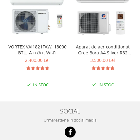
VORTEX VAI1821FAW, 18000
Aparat de aer conditionat
BTU, A++/A+, Wi-Fi
Gree Bora A4 Silver R32
GWH18AAD-K6DNA4E
2.400,00 Lei
3.500,00 Lei
Inverter 18000 BTU, Wi-fi,
generator ioni Cold Plasma,
dezghetare inteligenta
IN STOC
IN STOC
SOCIAL
Urmareste-ne in social media