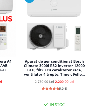
ora A4
Aparat de aer conditionat Bosch
2AAB-
Climate 3000i R32 Inverter 12000
i-Fi
BTU, filtru cu catalizator rece,
ventilator 4 trepte, Timer, Follow
Me, i-Clean, repornire automata,
ei
2.750,00 Lei
2.200,00 Lei
CL3000iU W 35 E - CL3000i 35 E
5.0
(4)
IN STOC