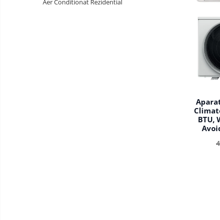
Aer Conditionat Rezidential
Aparat
Climat
BTU, 
Avoi
Follow 
4