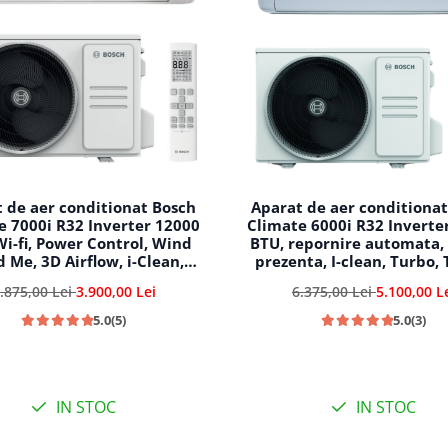
 de aer conditionat Bosch
Aparat de aer conditiona
e 7000i R32 Inverter 12000
Climate 6000i R32 Inverte
Wi-fi, Power Control, Wind
BTU, repornire automata,
d Me, 3D Airflow, i-Clean,
prezenta, I-clean, Turbo,
me, CL7000i 35 E - CL7000iU
Follow me, CL6001iU W 7
.875,00 Lei
3.900,00 Lei
6.375,00 Lei
5.100,00 L
W 35 E
CL6001i 70 E
5.0
(5)
5.0
(3)
IN STOC
IN STOC