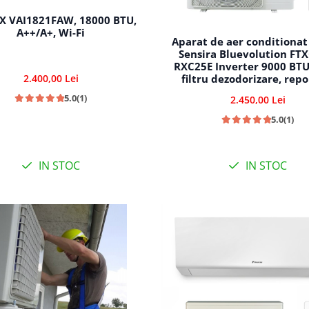
X VAI1821FAW, 18000 BTU,
A++/A+, Wi-Fi
Aparat de aer conditionat
Sensira Bluevolution FT
RXC25E Inverter 9000 BTU,
filtru dezodorizare, repo
2.400,00 Lei
automata, 5 trepte de vi
5.0
(1)
2.450,00 Lei
comutare automata rac
incalzire
5.0
(1)
IN STOC
IN STOC