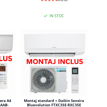
IN STOC
ora A4
Montaj standard + Daikin Sensira
2AAB-
Bluevolution FTXC35E-RXC35E