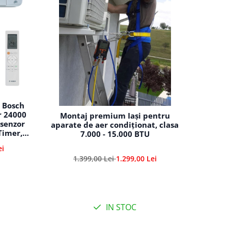
t Bosch
r 24000
Montaj premium Iași pentru
 senzor
aparate de aer condiționat, clasa
 Timer,
7.000 - 15.000 BTU
0 E -
ei
1.399,00 Lei
1.299,00 Lei
IN STOC