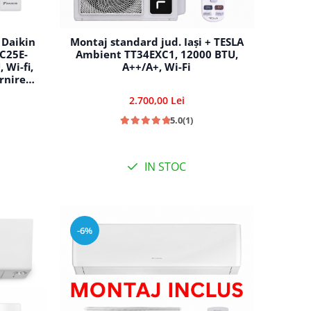
 Daikin
Montaj standard jud. Iași + TESLA
XC25E-
Ambient TT34EXC1, 12000 BTU,
 Wi-fi,
A++/A+, Wi-Fi
rnire
teza,
2.700,00 Lei
ire-
5.0
(1)
IN STOC
-6%