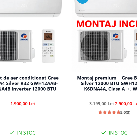
t de aer conditionat Gree
Montaj premium + Gree B
A4 Silver R32 GWH12AAB-
Silver 12000 BTU GWH1
A4B Inverter 12000 BTU
K6DNA4A, Clasa A++, W
1.900,00 Lei
3.199,00 Lei
2.900,00 L
5.0
(3)
IN STOC
IN STOC