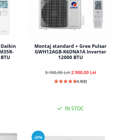
 Daikin
Montaj standard + Gree Pulsar
XM35R-
GWH12AGB-K6DNA1A Inverter
 BTU
12000 BTU
3.100,00 Lei
2.900,00 Lei
4.9
(8)
IN STOC
-20%