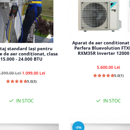
Aparat de aer conditionat
Perfera Bluevolution FT
aj standard Iași pentru
RXM35R Inverter 12000
e de aer condiționat, clasa
15.000 - 24.000 BTU
5.600,00 Lei
.399,00 Lei
1.099,00 Lei
5.0
(1)
5.0
(3)
IN STOC
IN STOC
-9%