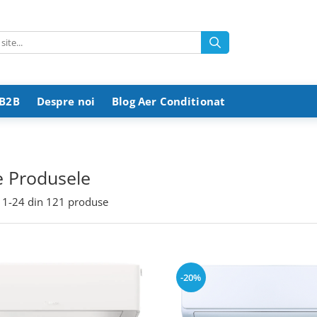
 B2B
Despre noi
Blog Aer Conditionat
e Produsele
1-
24
din
121
produse
-20%