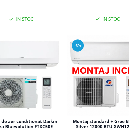
IN STOC
IN STOC
-3%
 de aer conditionat Daikin
Montaj standard + Gree B
ra Bluevolution FTXC50E-
Silver 12000 BTU GWH1