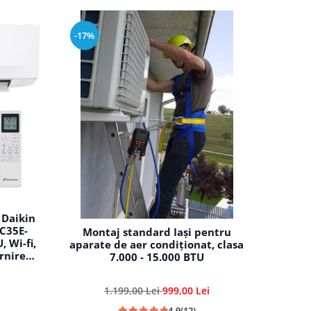
-17%
 Daikin
XC35E-
Montaj standard Iași pentru
 Wi-fi,
aparate de aer condiționat, clasa
rnire
7.000 - 15.000 BTU
teza,
ire-
1.199,00 Lei
999,00 Lei
4.9
(12)