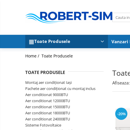
Toate Produsele
Montaj aer condiționat Iași
Pachete aer condiționat cu montaj
Toate Produsele
Vanzari
inclus
Aer conditionat 9000BTU
Home /
Toate Produsele
Aer conditionat 12000BTU
Aer conditionat 15000BTU
Toat
TOATE PRODUSELE
Aer conditionat 18000BTU
Aer conditionat 24000BTU
Montaj aer condiționat Iași
Afiseaza:
Pachete aer condiționat cu montaj inclus
Sisteme Fotovoltaice
Aer conditionat 9000BTU
Aer conditionat 12000BTU
Aer conditionat 15000BTU
Aer conditionat 18000BTU
-20%
Aer conditionat 24000BTU
Sisteme Fotovoltaice