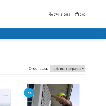
0744812981
0,00
Ordoneaza:
-7%