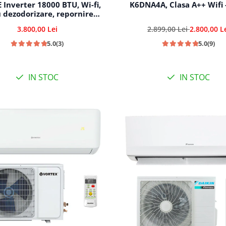
 Inverter 18000 BTU, Wi-fi,
K6DNA4A, Clasa A++ Wifi 
u dezodorizare, repornire
mata, 5 trepte de viteza,
3.800,00 Lei
2.899,00 Lei
2.800,00 L
utare automata racire-
incalzire
5.0
(3)
5.0
(9)
IN STOC
IN STOC