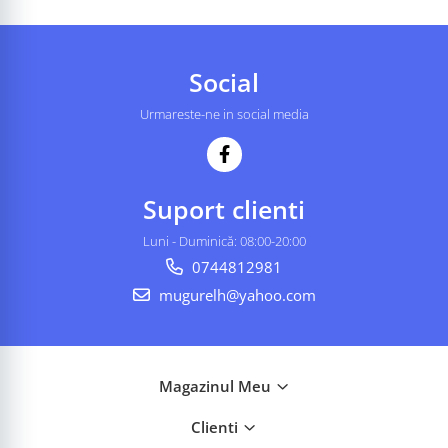
Social
Urmareste-ne in social media
Suport clienti
Luni - Duminică: 08:00-20:00
0744812981
mugurelh@yahoo.com
Magazinul Meu
Clienti