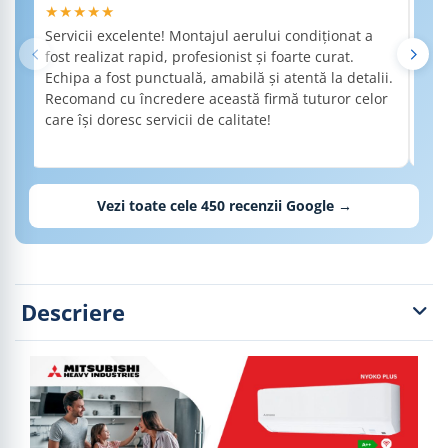
★★★★★
★
Servicii excelente! Montajul aerului condiționat a
Am 
fost realizat rapid, profesionist și foarte curat.
a f
Echipa a fost punctuală, amabilă și atentă la detalii.
de 
Recomand cu încredere această firmă tuturor celor
det
care își doresc servicii de calitate!
nec
Rec
cal
Vezi toate cele
450
recenzii Google →
Descriere