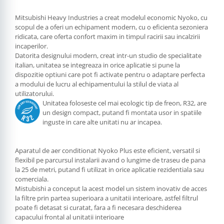
Mitsubishi Heavy Industries a creat modelul economic Nyoko, cu
scopul de a oferi un echipament modern, cu o eficienta sezoniera
ridicata, care oferta confort maxim in timpul racirii sau incalzirii
incaperilor.
Datorita designului modern, creat intr-un studio de specialitate
italian, unitatea se integreaza in orice aplicatie si pune la
dispozitie optiuni care pot fi activate pentru o adaptare perfecta
a modului de lucru al echipamentului la stilul de viata al
utilizatorului.
Unitatea foloseste cel mai ecologic tip de freon, R32, are
un design compact, putand fi montata usor in spatiile
inguste in care alte unitati nu ar incapea.
Aparatul de aer conditionat Nyoko Plus este eficient, versatil si
flexibil pe parcursul instalarii avand o lungime de traseu de pana
la 25 de metri, putand fi utilizat in orice aplicatie rezidentiala sau
comerciala.
Mistubishi a conceput la acest model un sistem inovativ de acces
la filtre prin partea superioara a unitatii interioare, astfel filtrul
poate fi detasat si curatat, fara a fi necesara deschiderea
capacului frontal al unitatii interioare