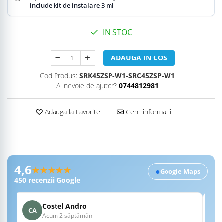
include kit de instalare 3 ml
IN STOC
ADAUGA IN COS
Cod Produs:
SRK45ZSP-W1-SRC45ZSP-W1
Ai nevoie de ajutor?
0744812981
Adauga la Favorite
Cere informatii
Recenzii Google RobertSim
4,6
★★★★★
●
Google Maps
450
recenzii Google
Costel Andro
CA
A
Acum 2 săptămâni