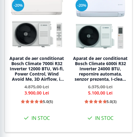
-20%
-20%
Aparat de aer conditionat
Aparat de aer conditionat
Bosch Climate 7000i R32
Bosch Climate 6000i R32
Inverter 12000 BTU, Wi-fi,
Inverter 24000 BTU,
Power Control, Wind
repornire automata,
Avoid Me, 3D Airflow, i-
senzor prezenta, I-clean,
Clean, Follow me,
Turbo, Timer, Follow me,
4.875,00 Lei
6.375,00 Lei
CL7000i 35 E - CL7000iU
CL6001iU W 70 E -
3.900,00 Lei
5.100,00 Lei
W 35 E
CL6001i 70 E
5.0
(5)
5.0
(3)
IN STOC
IN STOC