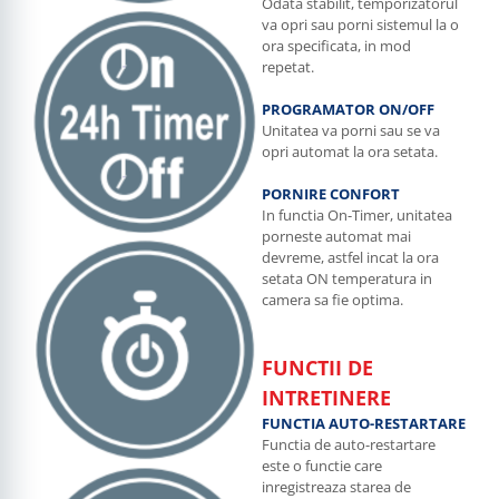
Odata stabilit, temporizatorul
va opri sau porni sistemul la o
ora specificata, in mod
repetat.
PROGRAMATOR ON/OFF
Unitatea va porni sau se va
opri automat la ora setata.
PORNIRE CONFORT
In functia On-Timer, unitatea
porneste automat mai
devreme, astfel incat la ora
setata ON temperatura in
camera sa fie optima.
FUNCTII DE
INTRETINERE
FUNCTIA AUTO-RESTARTARE
Functia de auto-restartare
este o functie care
inregistreaza starea de