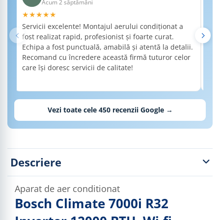
Acum 2 săptămâni
★★★★★
★
Servicii excelente! Montajul aerului condiționat a
Am 
fost realizat rapid, profesionist și foarte curat.
a f
Echipa a fost punctuală, amabilă și atentă la detalii.
de 
Recomand cu încredere această firmă tuturor celor
det
care își doresc servicii de calitate!
nec
Rec
cal
Vezi toate cele
450
recenzii Google →
Descriere
Aparat de aer conditionat
Bosch Climate 7000i R32