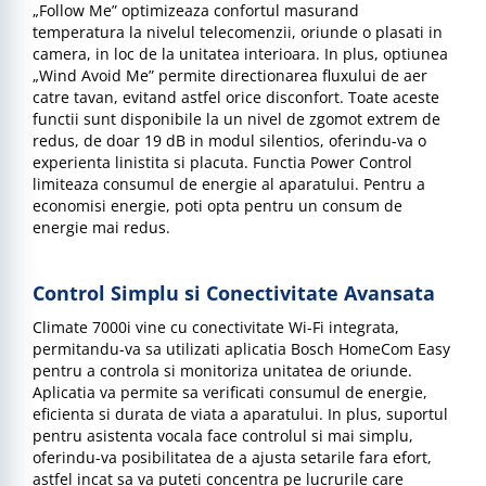
„Follow Me” optimizeaza confortul masurand
temperatura la nivelul telecomenzii, oriunde o plasati in
camera, in loc de la unitatea interioara. In plus, optiunea
„Wind Avoid Me” permite directionarea fluxului de aer
catre tavan, evitand astfel orice disconfort. Toate aceste
functii sunt disponibile la un nivel de zgomot extrem de
redus, de doar 19 dB in modul silentios, oferindu-va o
experienta linistita si placuta. Functia Power Control
limiteaza consumul de energie al aparatului. Pentru a
economisi energie, poti opta pentru un consum de
energie mai redus.
Control Simplu si Conectivitate Avansata
Climate 7000i vine cu conectivitate Wi-Fi integrata,
permitandu-va sa utilizati aplicatia Bosch HomeCom Easy
pentru a controla si monitoriza unitatea de oriunde.
Aplicatia va permite sa verificati consumul de energie,
eficienta si durata de viata a aparatului. In plus, suportul
pentru asistenta vocala face controlul si mai simplu,
oferindu-va posibilitatea de a ajusta setarile fara efort,
astfel incat sa va puteti concentra pe lucrurile care