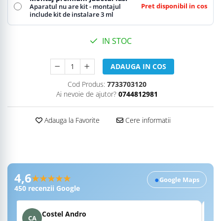
Pret disponibil in cos
Aparatul nu are kit - montajul
include kit de instalare 3 ml
IN STOC
ADAUGA IN COS
Cod Produs:
7733703120
Ai nevoie de ajutor?
0744812981
Adauga la Favorite
Cere informatii
Recenzii Google RobertSim
4,6
★★★★★
●
Google Maps
450
recenzii Google
Costel Andro
CA
A