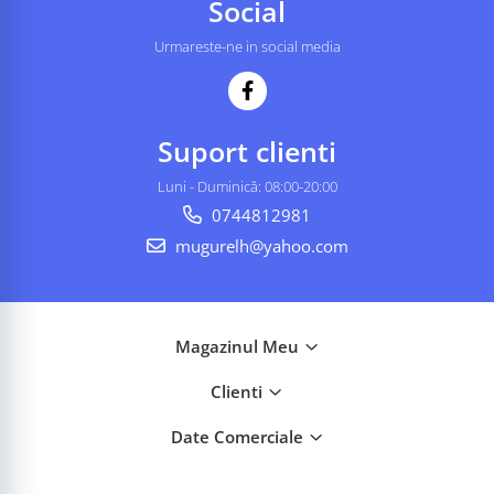
Social
Urmareste-ne in social media
Suport clienti
Luni - Duminică: 08:00-20:00
0744812981
mugurelh@yahoo.com
Magazinul Meu
Clienti
Date Comerciale