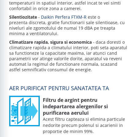
temperaturii in spatiul interior, astfel incat te vei simti
confortabil in orice zona a camerei.
Silentiozitate
-
Daikin Perfera FTXM-R
este o
prezenta discreta, gratie functionarii sale silentioase, cu
niveluri ale zgomotului de numai 19 dBA pe treapta
minima a ventilatorului.
Climatizare rapida, sigura si economica
- daca doresti o
climatizare rapida a climatului interior, poti seta aparatul
sa functioneze la capacitate maxima, iar atunci cand
parametrii vor atinge valorile dorite, aparatul va reveni
automat la regimul de functionare normala, scazand
astfel semnificativ consumul de energie.
AER PURIFICAT PENTRU SANATATEA TA
Filtru de argint pentru
indepartarea alergenilor si
purificarea aerului
Acest filtru capteaza si elimina particule
nedorite precum polenul si acarienii in
proportie de minim 99%.