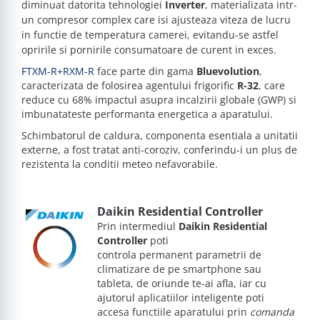
diminuat datorita tehnologiei
Inverter
, materializata intr-
un compresor complex care isi ajusteaza viteza de lucru
in functie de temperatura camerei, evitandu-se astfel
opririle si pornirile consumatoare de curent in exces.
FTXM-R+RXM-R
face parte din gama
Bluevolution
,
caracterizata de folosirea agentului frigorific
R-32
, care
reduce cu 68% impactul asupra incalzirii globale (GWP) si
imbunatateste performanta energetica a aparatului.
Schimbatorul de caldura, componenta esentiala a unitatii
externe, a fost tratat anti-coroziv, conferindu-i un plus de
rezistenta la conditii meteo nefavorabile.
Daikin Residential Controller
Prin intermediul
Daikin Residential
Controller
poti
controla permanent parametrii de
climatizare de pe smartphone sau
tableta, de oriunde te-ai afla, iar cu
ajutorul aplicatiilor inteligente poti
accesa functiile aparatului prin
comanda