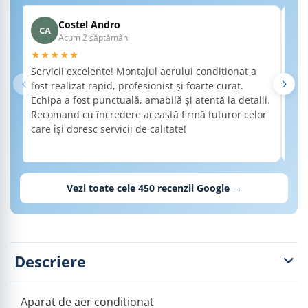
Costel Andro
CA
A
Acum 2 săptămâni
★★★★★
★
Servicii excelente! Montajul aerului condiționat a
Am 
fost realizat rapid, profesionist și foarte curat.
a f
Echipa a fost punctuală, amabilă și atentă la detalii.
de 
Recomand cu încredere această firmă tuturor celor
det
care își doresc servicii de calitate!
nec
Rec
cal
Vezi toate cele
450
recenzii Google →
Descriere
Aparat de aer conditionat