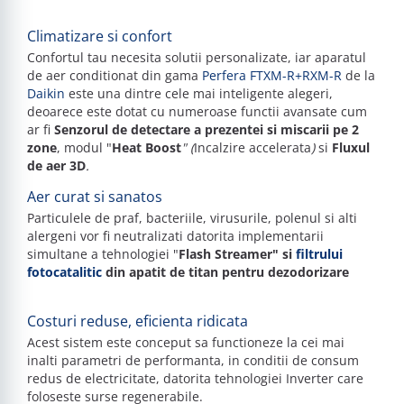
Climatizare si confort
Confortul tau necesita solutii personalizate, iar aparatul
de aer conditionat din gama
Perfera
FTXM-R+RXM-R
de la
Daikin
este una dintre cele mai inteligente alegeri,
deoarece este dotat cu numeroase functii avansate cum
ar fi
Senzorul de detectare a prezentei si miscarii pe 2
zone
, modul "
Heat Boost
" (
Incalzire accelerata
)
si
Fluxul
de aer 3D
.
A
er curat si sanatos
Particulele de praf, bacteriile, virusurile, polenul si alti
alergeni vor fi neutralizati datorita implementarii
simultane a teh
nolo
giei "
Flash Streamer
" si
filtrului
fotocatalitic
din apatit de titan pentru dezodorizare
C
osturi reduse, eficienta ridicata
Acest sistem este conceput sa functioneze la cei mai
inalti parametri de performanta, in conditii de consum
redus de electricitate, datorita tehnologiei Inverter care
foloseste surse regenerabile
.