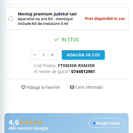
Montaj premium judetul Iasi
Pret disponibil in cos
Aparatul nu are kit - montajul
include kit de instalare 3 ml
IN STOC
ADAUGA IN COS
Cod Produs:
FTXM35R-RXM35R
Ai nevoie de ajutor?
0744812981
Adauga la Favorite
Cere informatii
Recenzii Google RobertSim
4,6
★★★★★
●
Google Maps
450
recenzii Google