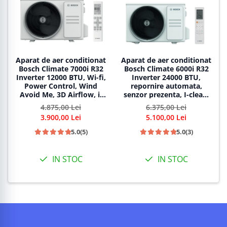
Aparat de aer conditionat
Aparat de aer conditionat
Bosch Climate 7000i R32
Bosch Climate 6000i R32
Inverter 12000 BTU, Wi-fi,
Inverter 24000 BTU,
Power Control, Wind
repornire automata,
Avoid Me, 3D Airflow, i-
senzor prezenta, I-clean,
Clean, Follow me,
Turbo, Timer, Follow me,
4.875,00 Lei
6.375,00 Lei
CL7000i 35 E - CL7000iU
CL6001iU W 70 E -
3.900,00 Lei
5.100,00 Lei
W 35 E
CL6001i 70 E
5.0
(5)
5.0
(3)
IN STOC
IN STOC