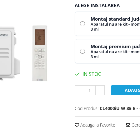
ALEGE INSTALAREA
Montaj standard jude
Aparatul nu are kit - mont
3 ml
Montaj premium jude
Aparatul nu are kit - mont
3 ml
IN STOC
ADAUG
Cod Produs:
CL4000iU W 35 E - 
Adauga la Favorite
Cere