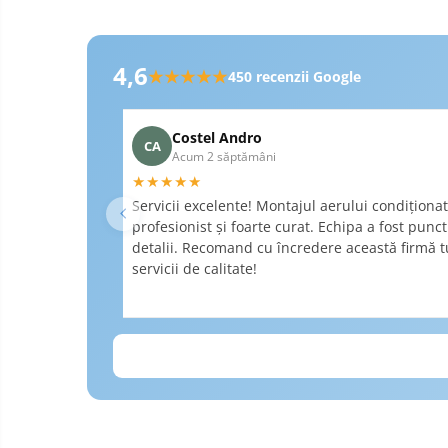
Recenzii Google RobertSi
4,6
★★★★★
450
recenzii Google
Costel Andro
CA
Acum 2 săptămâni
★★★★★
Servicii excelente! Montajul aerului condiționat 
profesionist și foarte curat. Echipa a fost punc
detalii. Recomand cu încredere această firmă tu
servicii de calitate!