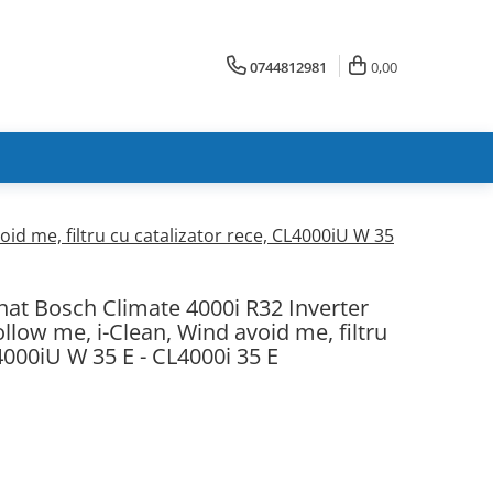
0744812981
0,00
id me, filtru cu catalizator rece, CL4000iU W 35
nat Bosch Climate 4000i R32 Inverter
llow me, i-Clean, Wind avoid me, filtru
4000iU W 35 E - CL4000i 35 E