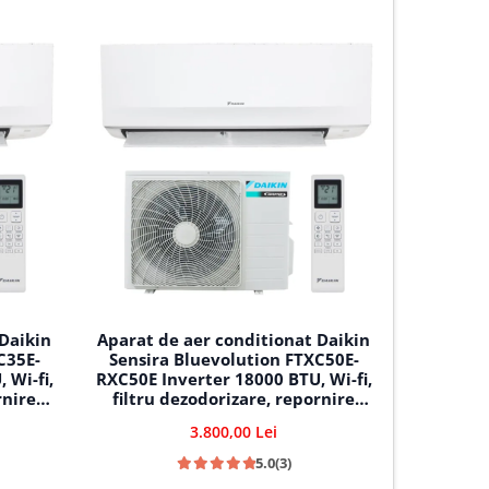
VORTEX 
 Daikin
Aparat de aer conditionat Daikin
C35E-
Sensira Bluevolution FTXC50E-
 Wi-fi,
RXC50E Inverter 18000 BTU, Wi-fi,
rnire
filtru dezodorizare, repornire
teza,
automata, 5 trepte de viteza,
3.800,00 Lei
ire-
comutare automata racire-
incalzire
5.0
(3)