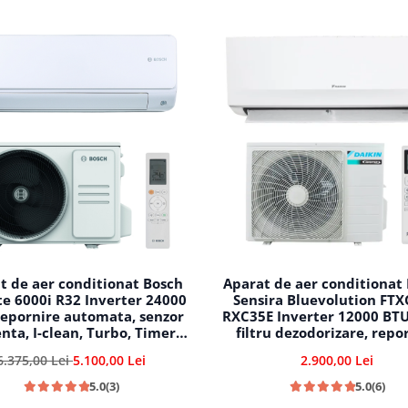
t de aer conditionat Bosch
Aparat de aer conditionat
e 6000i R32 Inverter 24000
Sensira Bluevolution FTX
repornire automata, senzor
RXC35E Inverter 12000 BTU,
nta, I-clean, Turbo, Timer,
filtru dezodorizare, repo
low me, CL6001iU W 70 E -
automata, 5 trepte de vi
6.375,00 Lei
5.100,00 Lei
2.900,00 Lei
CL6001i 70 E
comutare automata rac
incalzire
5.0
(3)
5.0
(6)