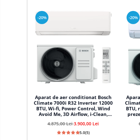
-20%
-20%
Aparat de aer conditionat Bosch
Apara
Climate 7000i R32 Inverter 12000
Climat
BTU, Wi-fi, Power Control, Wind
BTU, 
Avoid Me, 3D Airflow, i-Clean,
preze
Follow me, CL7000i 35 E - CL7000iU
Fol
4.875,00 Lei
3.900,00 Lei
W 35 E
5.0
(5)