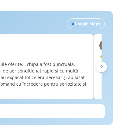
●
Google Maps
Ionut Bodro
IB
Acum o săptăm
★★★★★
ile oferite. Echipa a fost punctuală,
Felicitări echipei R
l de aer condiționat rapid și cu multă
până la montaj! 10
, au explicat tot ce era necesar și au lăsat
omand cu încredere pentru seriozitate și