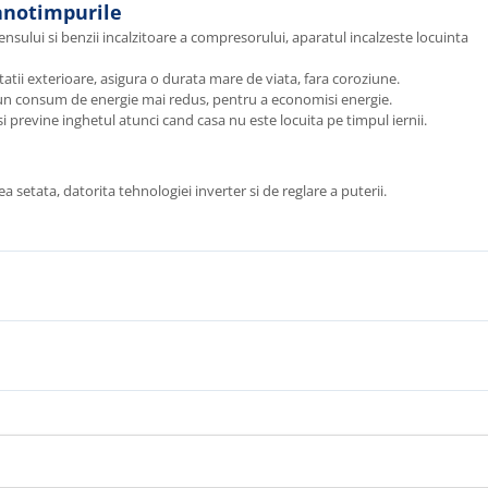
 anotimpurile
ensului si benzii incalzitoare a compresorului, aparatul incalzeste locuinta
tatii exterioare, asigura o durata mare de viata, fara coroziune.
a un consum de energie mai redus, pentru a economisi energie.
 previne inghetul atunci cand casa nu este locuita pe timpul iernii.
 setata, datorita tehnologiei inverter si de reglare a puterii.