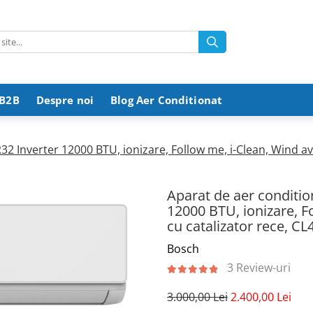
 B2B
Despre noi
Blog Aer Conditionat
2 Inverter 12000 BTU, ionizare, Follow me, i-Clean, Wind avo
Aparat de aer conditio
12000 BTU, ionizare, Fo
cu catalizator rece, CL
Bosch
3 Review-uri
3.000,00 Lei
2.400,00 Lei