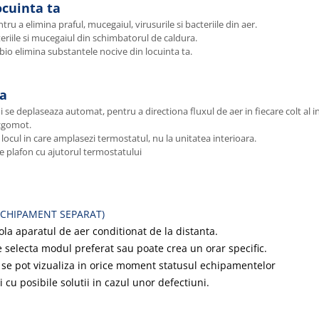
ocuinta ta
tru a elimina praful, mucegaiul, virusurile si bacteriile din aer.
teriile si mucegaiul din schimbatorul de caldura.
rul bio elimina substantele nocive din locuinta ta.
la
 se deplaseaza automat, pentru a directiona fluxul de aer in fiecare colt al in
 zgomot.
ocul in care amplasezi termostatul, nu la unitatea interioara.
e plafon cu ajutorul termostatului
ECHIPAMENT SEPARAT)
la aparatul de aer conditionat de la distanta.
selecta modul preferat sau poate crea un orar specific.
se pot vizualiza in orice moment statusul echipamentelor
i cu posibile solutii in cazul unor defectiuni.