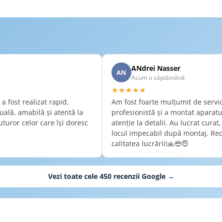
m
ANdrei Nasser
AN
Acum o săptămână
★★★★★
a fost realizat rapid,
Am fost foarte mulțumit de servici
tuală, amabilă și atentă la
profesionistă și a montat aparatu
turor celor care își doresc
atenție la detalii. Au lucrat curat
locul impecabil după montaj. Rec
calitatea lucrării!🙏😎😇
Vezi toate cele
450
recenzii Google →