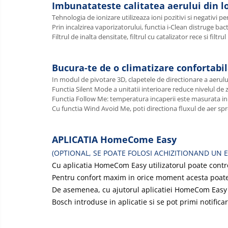
Imbunatateste calitatea aerului din l
Tehnologia de ionizare utilizeaza ioni pozitivi si negativi pen
Prin incalzirea vaporizatorului, functia i-Clean distruge bac
Filtrul de inalta densitate, filtrul cu catalizator rece si filt
Bucura-te de o climatizare confortabi
In modul de pivotare 3D, clapetele de directionare a aerului
Functia Silent Mode a unitatii interioare reduce nivelul de
Functia Follow Me: temperatura incaperii este masurata in l
Cu functia Wind Avoid Me, poti directiona fluxul de aer spr
APLICATIA HomeCome Easy
(OPTIONAL, SE POATE FOLOSI ACHIZITIONAND UN 
Cu aplicatia HomeCom Easy utilizatorul poate contro
Pentru confort maxim in orice moment acesta poate 
De asemenea, cu ajutorul aplicatiei HomeCom Easy 
Bosch introduse in aplicatie si se pot primi notificar