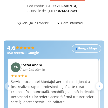
Cod Produs:
GLSC12EL-MONTAJ
Ai nevoie de ajutor?
0744812981
Adauga la Favorite
Cere informatii
Recenzii Google RobertSim
4,6
★★★★★
●
Google Maps
450
recenzii Google
Costel Andro
CA
A
Acum 2 săptămâni
★★★★★
★
Servicii excelente! Montajul aerului condiționat a
Am 
fost realizat rapid, profesionist și foarte curat.
a f
Echipa a fost punctuală, amabilă și atentă la detalii.
de 
Recomand cu încredere această firmă tuturor celor
det
care își doresc servicii de calitate!
nec
Rec