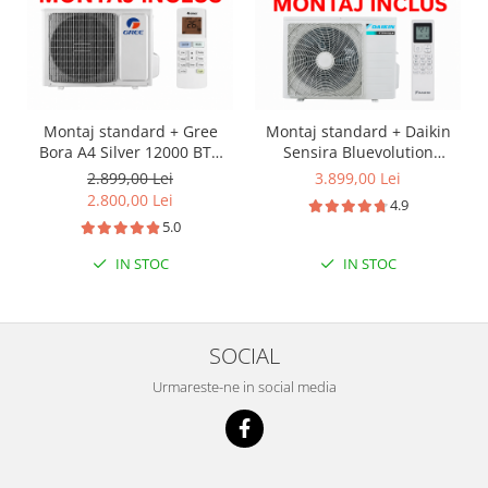
Montaj standard + Gree
Montaj standard + Daikin
Bora A4 Silver 12000 BTU
Sensira Bluevolution
GWH12AAB-K6DNA4A, Clasa
FTXC35E-RXC35E Inverter
2.899,00 Lei
3.899,00 Lei
A++ Wifi - Gree
12000 BTU - Daikin
2.800,00 Lei
4.9
5.0
IN STOC
IN STOC
SOCIAL
Urmareste-ne in social media