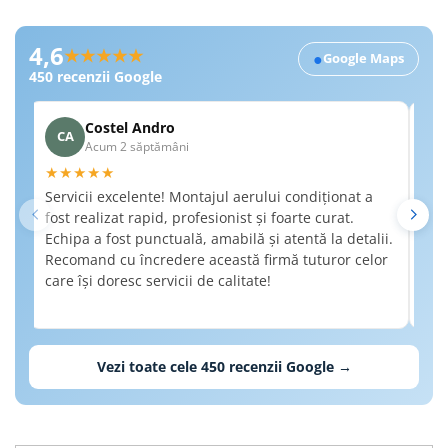
Recenzii Google RobertSim
4,6
★★★★★
●
Google Maps
450
recenzii Google
Costel Andro
CA
A
Acum 2 săptămâni
★★★★★
★
Servicii excelente! Montajul aerului condiționat a
Am 
fost realizat rapid, profesionist și foarte curat.
a f
Echipa a fost punctuală, amabilă și atentă la detalii.
de 
Recomand cu încredere această firmă tuturor celor
det
care își doresc servicii de calitate!
nec
Rec
cal
Vezi toate cele
450
recenzii Google →