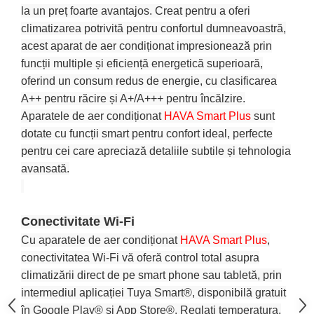
la un preț foarte avantajos. Creat
pentr
u a oferi
climatizarea potrivită pentru confortul dumneavoastră,
acest aparat de aer con
diționat impresionează prin
funcții
multiple și eficiență energetică superioară,
oferind un consum redus de energie, cu clasificarea
A++ pentru răcire și A+/A+++ pentru încălzire.
Aparatele de aer condiționat
HAVA Smart Plus
sunt
dotate cu funcții smart pentru confort ideal, perfecte
pentru cei care apreciază detaliile subtile și tehnologia
avansată.
Conectivitate Wi-Fi
Cu aparatele de aer condiționat
HAVA Smart Plus
,
conectivitatea Wi-Fi vă oferă control total asupra
climatizării direct de pe sm
art
phone sau tabletă, prin
intermediul aplicației Tuya Smart®, disponibilă gratuit
în Google Play® și App Store®. Reglați temperatura,