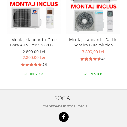
Montaj standard + Gree
Montaj standard + Daikin
Bora A4 Silver 12000 BTU
Sensira Bluevolution
GWH12AAB-K6DNA4A, Clasa
FTXC35E-RXC35E Inverter
2.899,00 Lei
3.899,00 Lei
A++ Wifi - Gree
12000 BTU - Daikin
2.800,00 Lei
4.9
5.0
IN STOC
IN STOC
SOCIAL
Urmareste-ne in social media