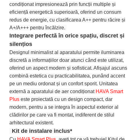
condiționat impresionează prin funcții multiple și
eficiență energetică superioară, oferind un consum
redus de energie, cu clasificarea A++ pentru răcire și
A+/A+++ pentru încălzire.
Integrare perfectă în orice spațiu, discret și
silențios
Designul minimalist al aparatului permite iluminarea
discretă a informațiilor doar atunci când este utilizat,
oferind un aspect modern și sofisticat. Afișajul ascuns
combină estetica cu practicabilitatea, punând accent
pe un mediu ordonat și un confort sporit.
Unitatea
externă a aparatului de aer condiționat
HAVA Smart
Plus
este proiectată cu un design compact, dar
modern, pentru a se integra în aspectul exterior al
clădirilor pe care va fi montat, indiferent de stilul
arhitectural existent.
Kit de instalare inclus*
Cu
HAVA Smart Plus
, aveți tot ce vă trebuie! Kitul de