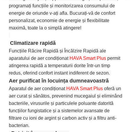
programați funcțiile și monitorizarea consumului de
energie de oriunde v-ați afla. Bucurați-vă de confort
personalizat, economie de energie și flexibilitate
maximă, toate la o simplă atingere!
Climatizare rapidă
Funcțiile Răcire Rapidă și Încălzire Rapidă ale
aparatului de aer condiționat
HAVA Smart Plus
permit
atingerea rapidă a temperaturii dorite într-un timp
redus, oferind confort instant indiferent de sezon.
Aer purificat în locuința dumneavoastră
Aparatul de aer condiționat
HAVA Smart Plus
oferă un
aer curat și sănătos, prevenind mucegaiul și eliminând
bacteriile, virusurile și particulele poluante datorită
funcțiilor fungistatice și a sistemelor avansate de
filtrare cu ioni de argint și carbon activ și a filtru anti-
bacterian.