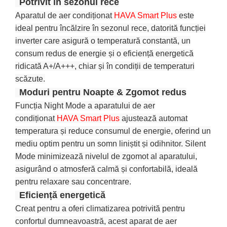
Potrivit în sezonul rece
Aparatul de aer condiționat
HAVA Smart Plus
este
ideal pentru încălzire în sezonul rece, datorită funcției
inverter care asigură o temperatură constantă, un
consum redus de energie și o eficiență energetică
ridicată A+/A+++, chiar și în condiții de temperaturi
scăzute.
Moduri pentru Noapte & Zgomot redus
Funcția Night Mode a aparatului de aer
condiționat
HAVA Smart Plus
ajustează automat
temperatura și reduce consumul de energie, oferind un
mediu optim pentru un somn liniștit și odihnitor. Silent
Mode minimizează nivelul de zgomot al aparatului,
asigurând o atmosferă calmă și confortabilă, ideală
pentru relaxare sau concentrare.
Eficiență energetică
Creat pentru a oferi climatizarea potrivită pentru
confortul dumneavoastră, acest aparat de aer