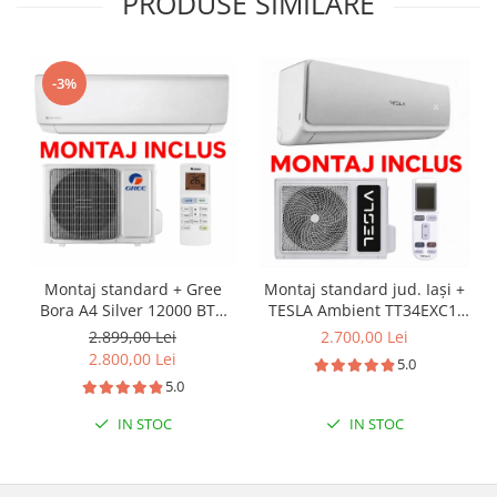
PRODUSE SIMILARE
-3%
Montaj standard + Gree
Montaj standard jud. Iași +
Bora A4 Silver 12000 BTU
TESLA Ambient TT34EXC1,
GWH12AAB-K6DNA4A, Clasa
12000 BTU, A++/A+, Wi-Fi
2.899,00 Lei
2.700,00 Lei
A++ Wifi - Gree
2.800,00 Lei
5.0
5.0
IN STOC
IN STOC