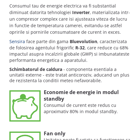
Consumul tau de energie electrica va fi substantial
diminuat datorita tehnologiei
Inverter
, materializata intr-
un compresor complex care isi ajusteaza viteza de lucru
in functie de temperatura camerei, evitandu-se astfel
opririle si pornirile consumatoare de curent in exces.
Sensira
face parte din gama
Bluevolution
, caracterizata
de folosirea agentului frigorific
R-32
, care reduce cu 68%
impactul asupra incalzirii globale (GWP) si imbunatateste
performanta energetica a aparatului.
Schimbatorul de caldura
- componenta esentiala a
unitatii externe - este tratat anticoroziv, aducand un plus
de rezistenta la conditii meteo nefavorabile.
Economie de energie in modul
standby
Consumul de curent este redus cu
aproximativ 80% in modul standby.
Fan only
Unitatea poate fi setata sa functioneze ca