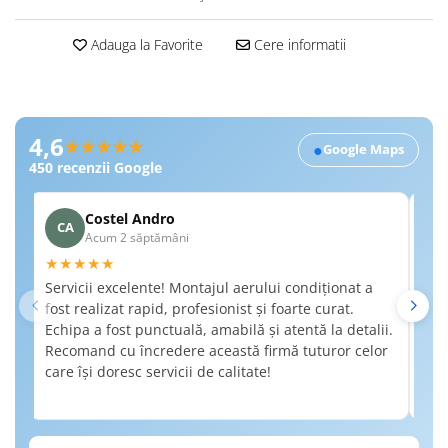
Adauga la Favorite
Cere informatii
Recenzii Google RobertSim
4,6
★★★★★
●
Google Maps
450
recenzii Google
Costel Andro
CA
A
Acum 2 săptămâni
★★★★★
★
Servicii excelente! Montajul aerului condiționat a
Am 
fost realizat rapid, profesionist și foarte curat.
a f
Echipa a fost punctuală, amabilă și atentă la detalii.
de 
Recomand cu încredere această firmă tuturor celor
det
care își doresc servicii de calitate!
nec
Rec
cal