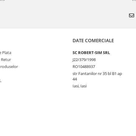
DATE COMERCIALE
 Plata
SC ROBERT-SIM SRL
e Retur
J22/379/1998
Produselor
RO10488937
str Fantanilor nr 35 bl B1 ap
44
L
Iasi, Iasi