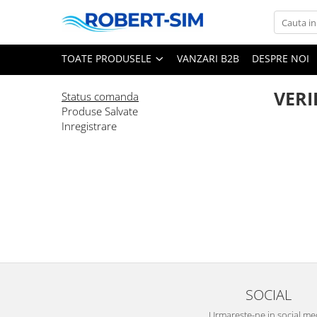
Toate Produsele
TOATE PRODUSELE
VANZARI B2B
DESPRE NOI
Montaj aer condiționat Iași
VERI
Pachete aer condiționat cu montaj
Status comanda
inclus
Produse Salvate
Inregistrare
Aer conditionat 9000BTU
Aer conditionat 12000BTU
Aer conditionat 15000BTU
Aer conditionat 18000BTU
Aer conditionat 24000BTU
Sisteme Fotovoltaice
SOCIAL
Urmareste-ne in social me