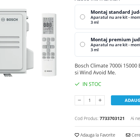
Montaj standard jude
Aparatul nu are kit - mont
3 ml
Montaj premium jude
Aparatul nu are kit - mont
3 ml
Bosch Climate 7000i 15000 BT
si Wind Avoid Me.
IN STOC
ADAUG
Cod Produs:
7733703121
Ai n
Adauga la Favorite
Cere