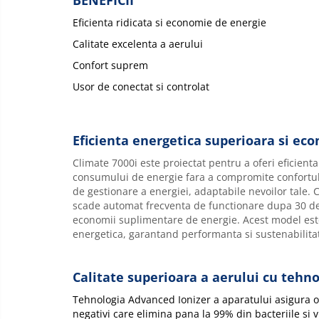
BENEFICII
Eficienta ridicata si economie de energie
Calitate excelenta a aerului
Confort suprem
Usor de conectat si controlat
Eficienta energetica superioara si ec
Climate 7000i este proiectat pentru a oferi eficient
consumului de energie fara a compromite confortul t
de gestionare a energiei, adaptabile nevoilor tale. 
scade automat frecventa de functionare dupa 30 de
economii suplimentare de energie. Acest model este
energetica, garantand performanta si sustenabilita
Calitate superioara a aerului cu tehn
Tehnologia Advanced Ionizer a aparatului asigura o 
negativi care elimina pana la 99% din bacteriile si v