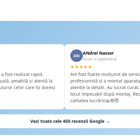
m
ANdrei Nasser
AN
Acum o săptămână
★★★★★
a fost realizat rapid,
Am fost foarte mulțumit de servici
tuală, amabilă și atentă la
profesionistă și a montat aparatu
turor celor care își doresc
atenție la detalii. Au lucrat curat
locul impecabil după montaj. Rec
calitatea lucrării!🙏😎😇
Vezi toate cele
450
recenzii Google →