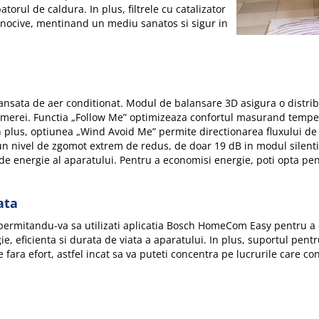
orul de caldura. In plus, filtrele cu catalizator
e nocive, mentinand un mediu sanatos si sigur in
nsata de aer conditionat. Modul de balansare 3D asigura o distrib
l camerei. Functia „Follow Me” optimizeaza confortul masurand tempe
 In plus, optiunea „Wind Avoid Me” permite directionarea fluxului de 
 un nivel de zgomot extrem de redus, de doar 19 dB in modul silentio
de energie al aparatului. Pentru a economisi energie, poti opta p
ata
, permitandu-va sa utilizati aplicatia Bosch HomeCom Easy pentru a 
e, eficienta si durata de viata a aparatului. In plus, suportul pentr
e fara efort, astfel incat sa va puteti concentra pe lucrurile care c