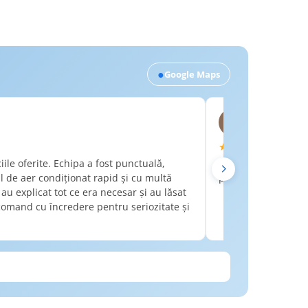
●
Google Maps
Ionut Bodro
IB
Acum o săptăm
★★★★★
ile oferite. Echipa a fost punctuală,
Felicitări echipei R
l de aer condiționat rapid și cu multă
până la montaj! 10
, au explicat tot ce era necesar și au lăsat
omand cu încredere pentru seriozitate și