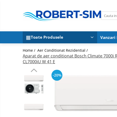
Toate Produsele
Montaj aer condiționat Iași
Pachete aer condiționat cu montaj
Toate Produsele
Vanzari
inclus
Aer conditionat 9000BTU
Home /
Aer Conditionat Rezidential /
Aer conditionat 12000BTU
Aparat de aer conditionat Bosch Climate 7000i R3
Aer conditionat 15000BTU
CL7000iU W 41 E
Aer conditionat 18000BTU
Aer conditionat 24000BTU
-20%
Sisteme Fotovoltaice