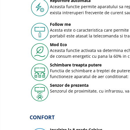
Repornire automata
Aceasta functie permite aparatului sa rep
exista intreruperi frecvente de curent sa
Follow me
Acesta este o caracteristica care permit
portabil este atasat la telecomanda si tr
Mod Eco
Aceasta functie activata va determina e
de consum energetic cu pana la 60% in c
Schimbare treapta putere
Functia de schimbare a treptei de putere 
functioneze aparatul de aer conditionat:
Senzor de prezenta
Senzorul de proximitate, cu infrarosu, v
CONFORT
Incalzire la 8 grade Celsius