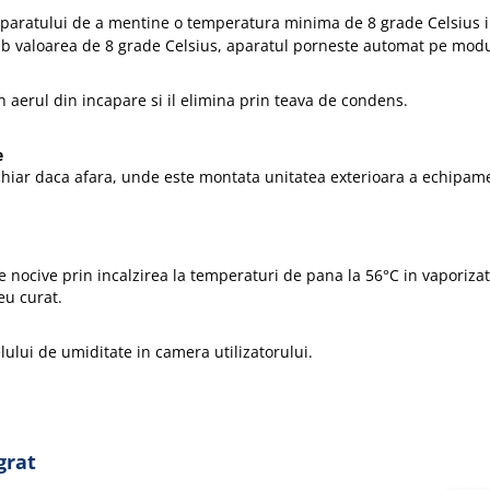
 aparatului de a mentine o temperatura minima de 8 grade Celsius i
b valoarea de 8 grade Celsius, aparatul porneste automat pe modul
 aerul din incapare si il elimina prin teava de condens.
e
chiar daca afara, unde este montata unitatea exterioara a echipame
le nocive prin incalzirea la temperaturi de pana la 56°C in vaporizato
eu curat.
lului de umiditate in camera utilizatorului.
grat