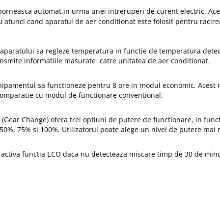
orneasca automat in urma unei intreruperi de curent electric. Aceast
u atunci cand aparatul de aer conditionat este folosit pentru racire
e aparatului sa regleze temperatura in functie de temperatura detec
ansmite informatiile masurate catre unitatea de aer conditionat.
chipamentul sa functioneze pentru 8 ore in modul economic. Acest
omparatie cu modul de functionare conventional.
(Gear Change) ofera trei optiuni de putere de functionare, in funct
 50%, 75% si 100%. Utilizatorul poate alege un nivel de putere mai
a activa functia ECO daca nu detecteaza miscare timp de 30 de min