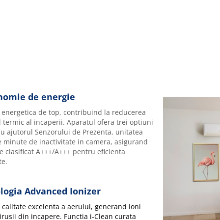
onomie de energie
a energetica de top, contribuind la reducerea
ermic al incaperii. Aparatul ofera trei optiuni
Cu ajutorul Senzorului de Prezenta, unitatea
 minute de inactivitate in camera, asigurand
 clasificat A+++/A+++ pentru eficienta
te.
ologia Advanced Ionizer
calitate excelenta a aerului, generand ioni
irusii din incapere. Functia i-Clean curata