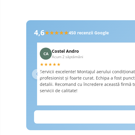
Recenzii Google RobertSi
4,6
★★★★★
450
recenzii Google
Costel Andro
CA
Acum 2 săptămâni
★★★★★
Servicii excelente! Montajul aerului condiționat 
profesionist și foarte curat. Echipa a fost punc
detalii. Recomand cu încredere această firmă tu
servicii de calitate!