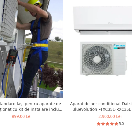
tandard Iași pentru aparate de
Aparat de aer conditionat Daik
ționat cu kit de instalare inclus,
Bluevolution FTXC35E-RXC35E 
lasa 7.000 - 15.000 BTU
12000 BTU, Wi-fi, filtru dezod
899,00 Lei
2.900,00 Lei
repornire automata, 5 trepte d
5.0
comutare automata racire-in