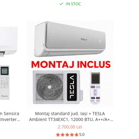
IN STOC
in Sensira
Montaj standard jud. Iași + TESLA
Inverter
Ambient TT34EXC1, 12000 BTU, A++/A+,
rizare,
Wi-Fi
2.700,00 Lei
e viteza,
5.0
calzire