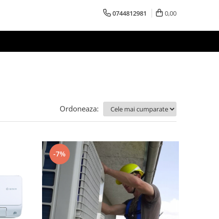
0744812981
0,00
Ordoneaza:
-7%