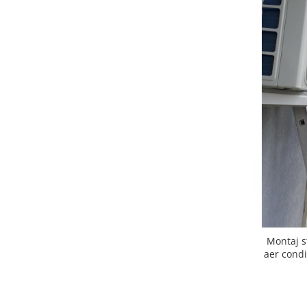
Montaj s
aer condi
c