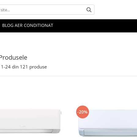
BLOG AER CONDITIONAT
Produsele
1-
24
din
121
produse
-20%