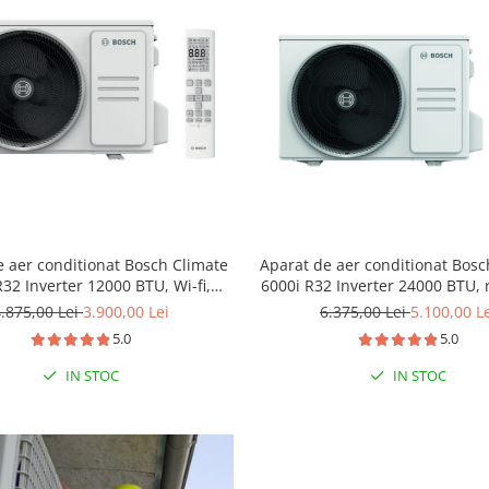
e aer conditionat Bosch Climate
Aparat de aer conditionat Bosc
R32 Inverter 12000 BTU, Wi-fi,
6000i R32 Inverter 24000 BTU, 
 Control, Wind Avoid Me, 3D
automata, senzor prezenta, I
.875,00 Lei
3.900,00 Lei
6.375,00 Lei
5.100,00 L
-Clean, Follow me, CL7000i 35 E -
Turbo, Timer, Follow me, CL60
5.0
5.0
CL7000iU W 35 E
E - CL6001i 70 E
IN STOC
IN STOC