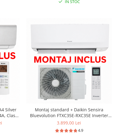
IN STOC
4 Silver
Montaj standard + Daikin Sensira
A, Clasa
Bluevolution FTXC35E-RXC35E Inverter
12000 BTU - Daikin
ei
3.899,00 Lei
4.9