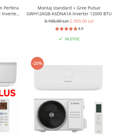
in Perfera
Montaj standard + Gree Pulsar
Inverter
GWH12AGB-K6DNA1A Inverter 12000 BTU
3.100,00 Lei
2.900,00 Lei
4.9
IN STOC
-20%