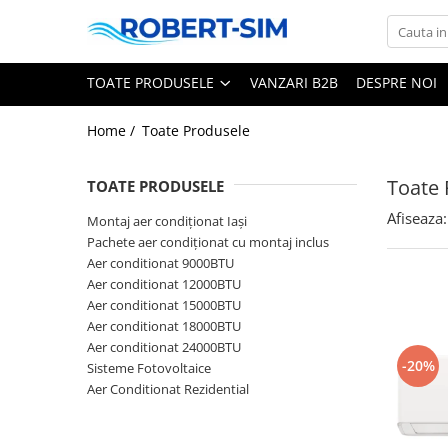
Toate Produsele
TOATE PRODUSELE
VANZARI B2B
DESPRE NOI
Montaj aer condiționat Iași
Home /
Toate Produsele
Pachete aer condiționat cu montaj
inclus
Aer conditionat 9000BTU
Toate 
TOATE PRODUSELE
Aer conditionat 12000BTU
Afiseaza:
Montaj aer condiționat Iași
Aer conditionat 15000BTU
Pachete aer condiționat cu montaj inclus
Aer conditionat 18000BTU
Aer conditionat 9000BTU
Aer conditionat 24000BTU
Aer conditionat 12000BTU
Aer conditionat 15000BTU
Sisteme Fotovoltaice
Aer conditionat 18000BTU
Aer conditionat 24000BTU
-20%
Sisteme Fotovoltaice
Aer Conditionat Rezidential