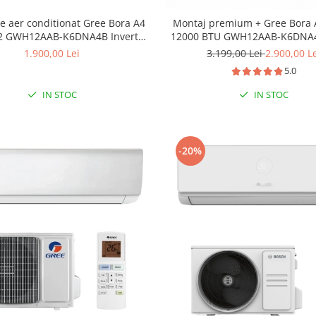
e aer conditionat Gree Bora A4
Montaj premium + Gree Bora A
32 GWH12AAB-K6DNA4B Inverter
12000 BTU GWH12AAB-K6DNA4
12000 BTU
A++, Wi-Fi
1.900,00 Lei
3.199,00 Lei
2.900,00 L
5.0
IN STOC
IN STOC
-20%