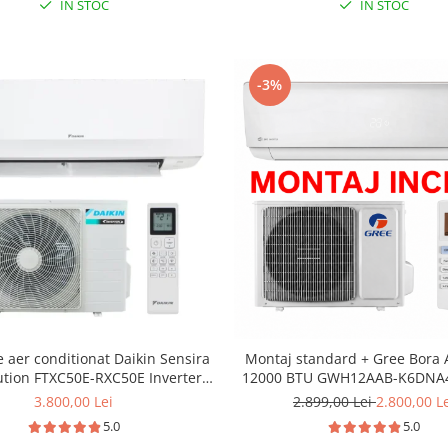
IN STOC
IN STOC
-3%
 aer conditionat Daikin Sensira
Montaj standard + Gree Bora A
ution FTXC50E-RXC50E Inverter
12000 BTU GWH12AAB-K6DNA4
TU, Wi-fi, filtru dezodorizare,
A++ Wifi - Gree
3.800,00 Lei
2.899,00 Lei
2.800,00 L
e automata, 5 trepte de viteza,
5.0
5.0
re automata racire-incalzire