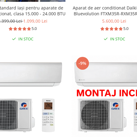
tandard Iași pentru aparate de
Aparat de aer conditionat Daik
ționat, clasa 15.000 - 24.000 BTU
Bluevolution FTXM35R-RXM35R 
12000 BTU
.399,00 Lei
1.099,00 Lei
5.600,00 Lei
5.0
5.0
IN STOC
IN STOC
-9%