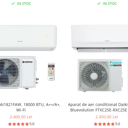
IN STOC
IN STOC
AI1821FAW, 18000 BTU, A++/A+,
Aparat de aer conditionat Daik
Wi-Fi
Bluevolution FTXC25E-RXC25E 
9000 BTU, Wi-fi, filtru dezodo
2.400,00 Lei
2.450,00 Lei
repornire automata, 5 trepte d
5.0
5.0
comutare automata racire-in