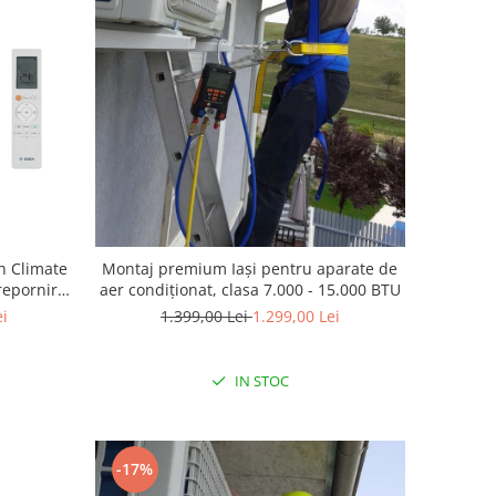
h Climate
Montaj premium Iași pentru aparate de
repornire
aer condiționat, clasa 7.000 - 15.000 BTU
-clean,
ei
1.399,00 Lei
1.299,00 Lei
01iU W 70
IN STOC
-17%