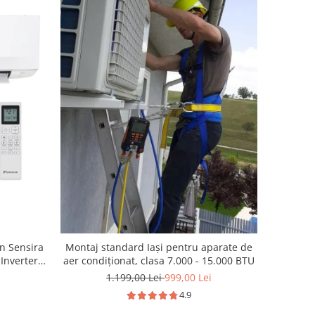
in Sensira
Montaj standard Iași pentru aparate de
Inverter
aer condiționat, clasa 7.000 - 15.000 BTU
orizare,
1.199,00 Lei
999,00 Lei
e viteza,
4.9
calzire