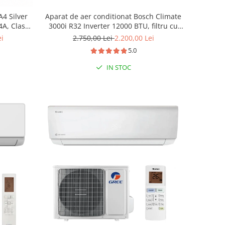
4 Silver
Aparat de aer conditionat Bosch Climate
A, Clasa
3000i R32 Inverter 12000 BTU, filtru cu
catalizator rece, ventilator 4 trepte,
ei
2.750,00 Lei
2.200,00 Lei
Timer, Follow Me, i-Clean, repornire
5.0
automata, CL3000iU W 35 E - CL3000i 35 E
IN STOC