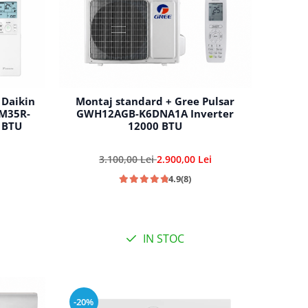
 Daikin
Montaj standard + Gree Pulsar
XM35R-
GWH12AGB-K6DNA1A Inverter
 BTU
12000 BTU
3.100,00 Lei
2.900,00 Lei
4.9
(8)
IN STOC
-20%