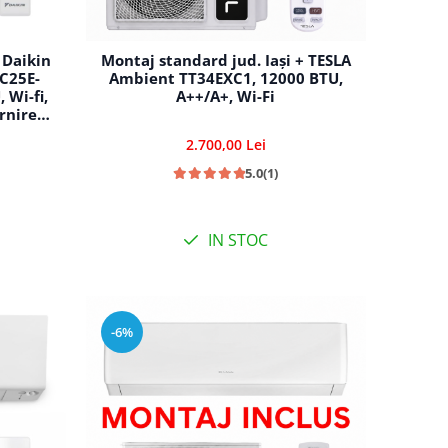
 Daikin
Montaj standard jud. Iași + TESLA
XC25E-
Ambient TT34EXC1, 12000 BTU,
 Wi-fi,
A++/A+, Wi-Fi
rnire
teza,
2.700,00 Lei
ire-
5.0
(1)
IN STOC
-6%