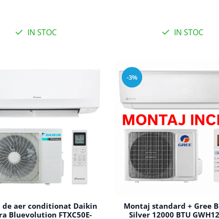
IN STOC
IN STOC
-3%
 de aer conditionat Daikin
Montaj standard + Gree B
ra Bluevolution FTXC50E-
Silver 12000 BTU GWH1