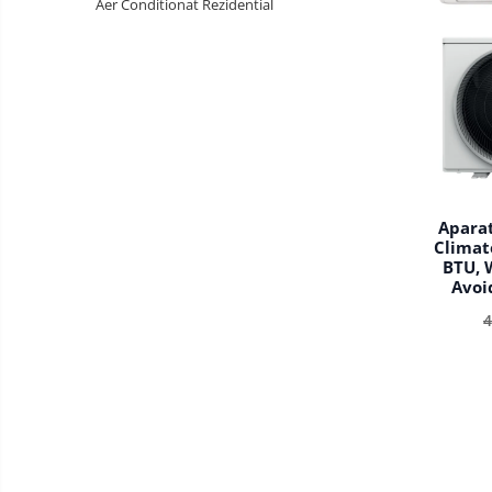
Aer Conditionat Rezidential
Aparat
Climat
BTU, 
Avoi
Follow 
4