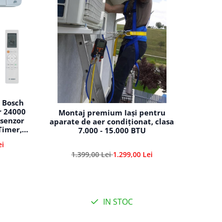
t Bosch
r 24000
Montaj premium Iași pentru
 senzor
aparate de aer condiționat, clasa
 Timer,
7.000 - 15.000 BTU
0 E -
ei
1.399,00 Lei
1.299,00 Lei
IN STOC