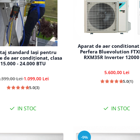
Aparat de aer conditionat
Perfera Bluevolution FT
aj standard Iași pentru
RXM35R Inverter 12000
e de aer condiționat, clasa
15.000 - 24.000 BTU
5.600,00 Lei
.399,00 Lei
1.099,00 Lei
5.0
(1)
5.0
(3)
IN STOC
IN STOC
-9%