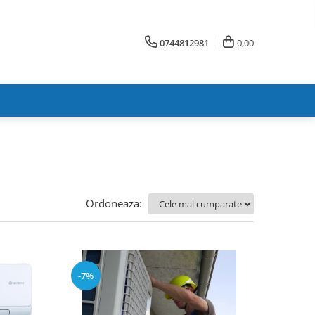
0744812981
0,00
Ordoneaza:
-7%