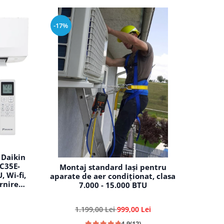
-17%
 Daikin
XC35E-
Montaj standard Iași pentru
 Wi-fi,
aparate de aer condiționat, clasa
rnire
7.000 - 15.000 BTU
teza,
ire-
1.199,00 Lei
999,00 Lei
4.9
(12)