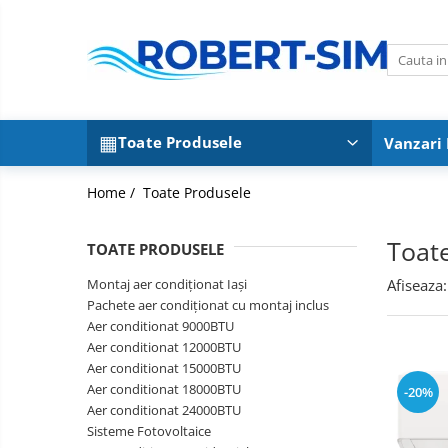
Toate Produsele
Montaj aer condiționat Iași
Pachete aer condiționat cu montaj
Toate Produsele
Vanzari
inclus
Aer conditionat 9000BTU
Home /
Toate Produsele
Aer conditionat 12000BTU
Aer conditionat 15000BTU
Toat
TOATE PRODUSELE
Aer conditionat 18000BTU
Aer conditionat 24000BTU
Montaj aer condiționat Iași
Afiseaza:
Pachete aer condiționat cu montaj inclus
Sisteme Fotovoltaice
Aer conditionat 9000BTU
Aer conditionat 12000BTU
Aer conditionat 15000BTU
Aer conditionat 18000BTU
-20%
Aer conditionat 24000BTU
Sisteme Fotovoltaice