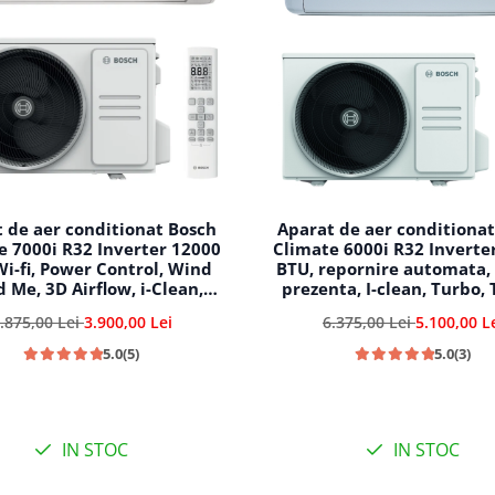
 de aer conditionat Bosch
Aparat de aer conditiona
e 7000i R32 Inverter 12000
Climate 6000i R32 Inverte
Wi-fi, Power Control, Wind
BTU, repornire automata,
d Me, 3D Airflow, i-Clean,
prezenta, I-clean, Turbo,
me, CL7000i 35 E - CL7000iU
Follow me, CL6001iU W 7
.875,00 Lei
3.900,00 Lei
6.375,00 Lei
5.100,00 L
W 35 E
CL6001i 70 E
5.0
(5)
5.0
(3)
IN STOC
IN STOC