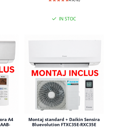
IN STOC
ora A4
Montaj standard + Daikin Sensira
2AAB-
Bluevolution FTXC35E-RXC35E