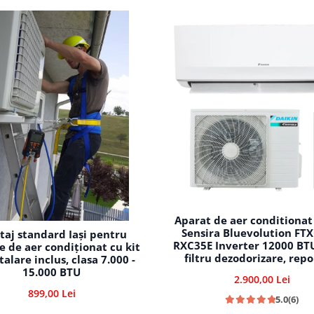
Aparat de aer conditionat
Sensira Bluevolution FT
aj standard Iași pentru
RXC35E Inverter 12000 BTU,
e de aer condiționat cu kit
filtru dezodorizare, repo
talare inclus, clasa 7.000 -
automata, 5 trepte de vi
15.000 BTU
2.900,00 Lei
comutare automata rac
899,00 Lei
incalzire
5.0
(6)