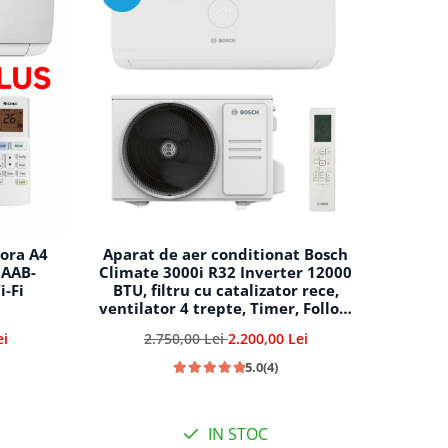
ora A4
Aparat de aer conditionat Bosch
2AAB-
Climate 3000i R32 Inverter 12000
i-Fi
BTU, filtru cu catalizator rece,
ventilator 4 trepte, Timer, Follow
Me, i-Clean, repornire automata,
ei
2.750,00 Lei
2.200,00 Lei
CL3000iU W 35 E - CL3000i 35 E
5.0
(4)
IN STOC