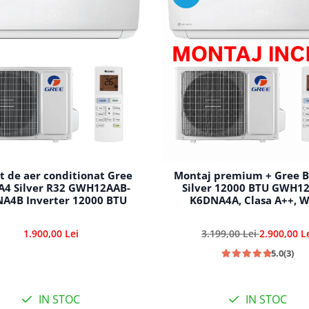
t de aer conditionat Gree
Montaj premium + Gree B
A4 Silver R32 GWH12AAB-
Silver 12000 BTU GWH1
A4B Inverter 12000 BTU
K6DNA4A, Clasa A++, W
1.900,00 Lei
3.199,00 Lei
2.900,00 L
5.0
(3)
IN STOC
IN STOC