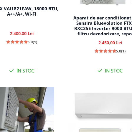
X VAI1821FAW, 18000 BTU,
A++/A+, Wi-Fi
Aparat de aer conditionat
Sensira Bluevolution FT
RXC25E Inverter 9000 BTU,
filtru dezodorizare, repo
2.400,00 Lei
automata, 5 trepte de vi
5.0
(1)
2.450,00 Lei
comutare automata rac
incalzire
5.0
(1)
IN STOC
IN STOC