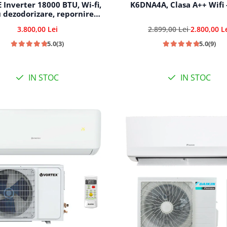
 Inverter 18000 BTU, Wi-fi,
K6DNA4A, Clasa A++ Wifi 
u dezodorizare, repornire
mata, 5 trepte de viteza,
3.800,00 Lei
2.899,00 Lei
2.800,00 L
utare automata racire-
incalzire
5.0
(3)
5.0
(9)
IN STOC
IN STOC