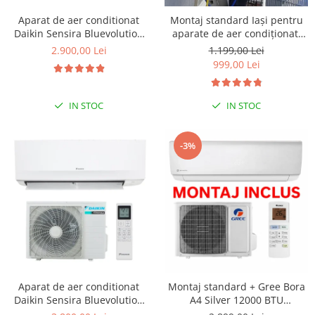
Aparat de aer conditionat
Montaj standard Iași pentru
Daikin Sensira Bluevolution
aparate de aer condiționat,
FTXC35E-RXC35E Inverter
clasa 7.000 - 15.000 BTU
2.900,00 Lei
1.199,00 Lei
12000 BTU, Wi-fi, filtru
999,00 Lei
dezodorizare, repornire
automata, 5 trepte de viteza,
comutare automata racire-
IN STOC
IN STOC
incalzire
-3%
Aparat de aer conditionat
Montaj standard + Gree Bora
Daikin Sensira Bluevolution
A4 Silver 12000 BTU
FTXC50E-RXC50E Inverter
GWH12AAB-K6DNA4A, Clasa