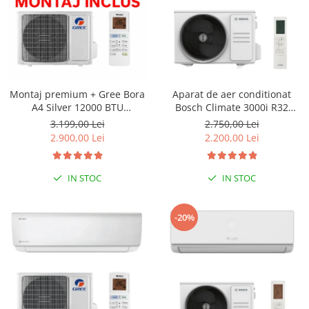
Montaj premium + Gree Bora
Aparat de aer conditionat
A4 Silver 12000 BTU
Bosch Climate 3000i R32
GWH12AAB-K6DNA4A, Clasa
Inverter 12000 BTU, filtru cu
3.199,00 Lei
2.750,00 Lei
A++, Wi-Fi
catalizator rece, ventilator 4
2.900,00 Lei
2.200,00 Lei
trepte, Timer, Follow Me, i-
Clean, repornire automata,
CL3000iU W 35 E - CL3000i 35
IN STOC
IN STOC
E
-20%