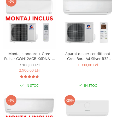
-6%
Montaj standard + Gree
Aparat de aer conditionat
Pulsar GWH12AGB-K6DNA1A
Gree Bora A4 Silver R32
Inverter 12000 BTU
GWH12AAB-K6DNA4B Inverter
3.100,00 Lei
1.900,00 Lei
12000 BTU
2.900,00 Lei
IN STOC
IN STOC
-9%
-20%