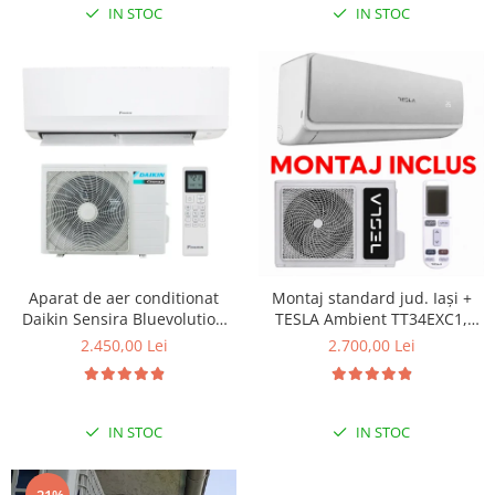
IN STOC
IN STOC
Aparat de aer conditionat
Montaj standard jud. Iași +
Daikin Sensira Bluevolution
TESLA Ambient TT34EXC1,
FTXC25E-RXC25E Inverter 9000
12000 BTU, A++/A+, Wi-Fi
2.450,00 Lei
2.700,00 Lei
BTU, Wi-fi, filtru dezodorizare,
repornire automata, 5 trepte
de viteza, comutare automata
racire-incalzire
IN STOC
IN STOC