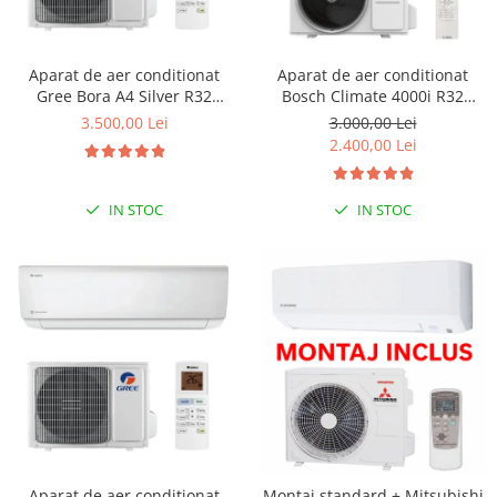
Aparat de aer conditionat
Aparat de aer conditionat
Gree Bora A4 Silver R32
Bosch Climate 4000i R32
GWH18AAD-K6DNA4E Inverter
Inverter 12000 BTU, ionizare,
3.500,00 Lei
3.000,00 Lei
18000 BTU, Wi-fi, generator
Follow me, i-Clean, Wind
2.400,00 Lei
ioni Cold Plasma, dezghetare
avoid me, filtru cu catalizator
inteligenta
rece, CL4000iU W 35 E -
CL4000i 35 E
IN STOC
IN STOC
Aparat de aer conditionat
Montaj standard + Mitsubishi