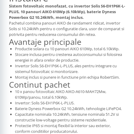
Sistem fotovoltaic monofazat, cu invertor Solis S6-EH1P6K-L-
PLUS, 10 panouri AIKO 610Wp (6.10kWp), baterie Dyness
Powerbox G2 10.24kWh, montaj inclus.
Pachetul combina panouri AIKO de randament ridicat, invertor
Solis si 10.24kWh pentru o configuratie clara, usor de comparat si
potrivita pentru reducerea consumului din retea.
Avantaje principale
Productie solara cu 10 panouri AIKO 610Wp, total 6.10kWp.
Stocare inclusa pentru cresterea autoconsumului si folosirea
energiei in afara orelor de productie.
Invertor Solis S6-EH1P6K-L-PLUS, ales pentru integrare cu
sistemul fotovoltaic si monitorizare.
Montaj inclus si punere in functiune prin echipa RobertSim.
Continut pachet
10 x panou fotovoltaic AIKO AIKO-A610-MAH72Mw,
610Wp/panou, total 6.10kWp.
Invertor: Solis S6-EH1P6K-L-PLUS.
Baterie Dyness Powerbox G2 10.24kWh, tehnologie LiFePO4.
Capacitate nominala 10.24kWh, tensiune nominala 51.2V si
constructie low-voltage pentru sisteme rezidentiale.
Protectie IP65 si montaj flexibil la interior sau exterior,
conform conditiilor producatorului.