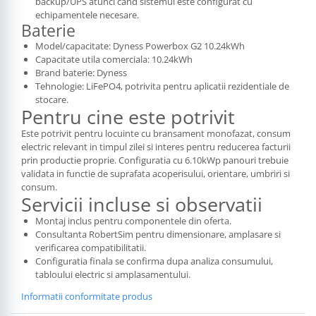
backup/UPS atunci cand sistemul este configurat cu
echipamentele necesare.
Baterie
Model/capacitate: Dyness Powerbox G2 10.24kWh
Capacitate utila comerciala: 10.24kWh
Brand baterie: Dyness
Tehnologie: LiFePO4, potrivita pentru aplicatii rezidentiale de
stocare.
Pentru cine este potrivit
Este potrivit pentru locuinte cu bransament monofazat, consum
electric relevant in timpul zilei si interes pentru reducerea facturii
prin productie proprie. Configuratia cu 6.10kWp panouri trebuie
validata in functie de suprafata acoperisului, orientare, umbriri si
consum.
Servicii incluse si observatii
Montaj inclus pentru componentele din oferta.
Consultanta RobertSim pentru dimensionare, amplasare si
verificarea compatibilitatii.
Configuratia finala se confirma dupa analiza consumului,
tabloului electric si amplasamentului.
Informatii conformitate produs