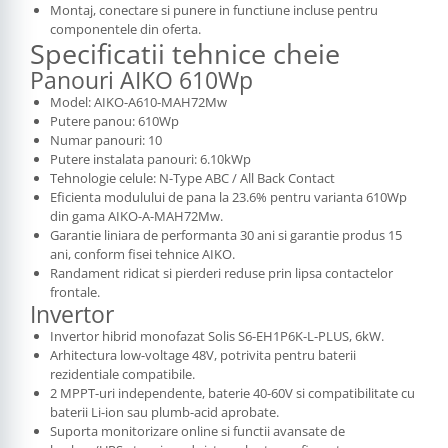
Montaj, conectare si punere in functiune incluse pentru
componentele din oferta.
Specificatii tehnice cheie
Panouri AIKO 610Wp
Model: AIKO-A610-MAH72Mw
Putere panou: 610Wp
Numar panouri: 10
Putere instalata panouri: 6.10kWp
Tehnologie celule: N-Type ABC / All Back Contact
Eficienta modulului de pana la 23.6% pentru varianta 610Wp
din gama AIKO-A-MAH72Mw.
Garantie liniara de performanta 30 ani si garantie produs 15
ani, conform fisei tehnice AIKO.
Randament ridicat si pierderi reduse prin lipsa contactelor
frontale.
Invertor
Invertor hibrid monofazat Solis S6-EH1P6K-L-PLUS, 6kW.
Arhitectura low-voltage 48V, potrivita pentru baterii
rezidentiale compatibile.
2 MPPT-uri independente, baterie 40-60V si compatibilitate cu
baterii Li-ion sau plumb-acid aprobate.
Suporta monitorizare online si functii avansate de