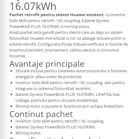
16.07kWh
Pachet retrofit pentru sistem Huawei existent
, cu invertor
Solis 6kW pentru retrofit / AC-coupling, baterie Dyness
PowerBrick PLUS 16.07kWh si montaj inclus.
Acest pachet este gandit pentru clientii care au deja un sistem
fotovoltaic Huawei monofazat si vor sa adauge stocare printr-o
solutie retrofit. Configuratia finala trebuie verificata in functie de
invertorul existent, bransament, tablou electric si consumul
locuintei.
Avantaje principale
Stocare inclusa pentru cresterea autoconsumului si folosirea
energiei in afara orelor de productie.
Invertor Solis 6kW pentru retrofit / AC-coupling, ales pentru
integrare cu sistemul fotovoltaic existent.
Baterie Dyness PowerBrick PLUS 16.07kWh, LiFePO4, low-
voltage, potrivita pentru stocare rezidentiala.
Montaj inclus si punere in functiune prin echipa RobertSim.
Continut pachet
Invertor: Solis 6kW pentru retrofit / AC-coupling.
Baterie: Dyness PowerBrick PLUS 16.07kWh.
Montaj inclus.