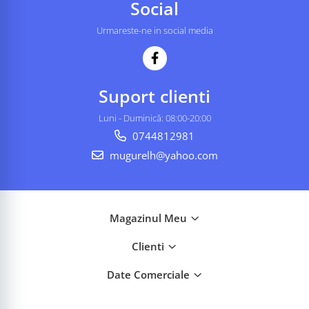
Social
Urmareste-ne in social media
Suport clienti
Luni - Duminică: 08:00-20:00
0744812981
mugurelh@yahoo.com
Magazinul Meu
Clienti
Date Comerciale