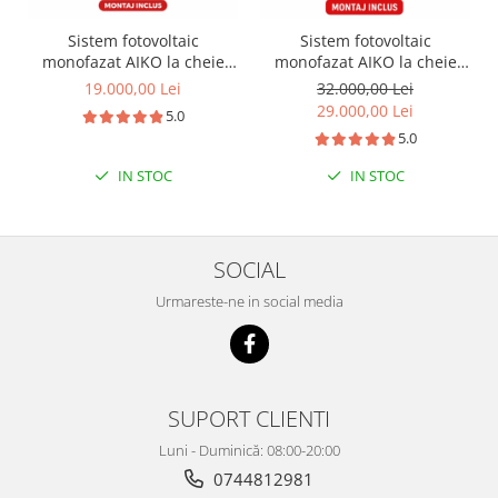
Sistem fotovoltaic
Sistem fotovoltaic
monofazat AIKO la cheie
monofazat AIKO la cheie
6kW + instalare
6kW + baterie Dyness
19.000,00 Lei
32.000,00 Lei
16kWh + instalare
29.000,00 Lei
5.0
5.0
IN STOC
IN STOC
SOCIAL
Urmareste-ne in social media
SUPORT CLIENTI
Luni - Duminică: 08:00-20:00
0744812981