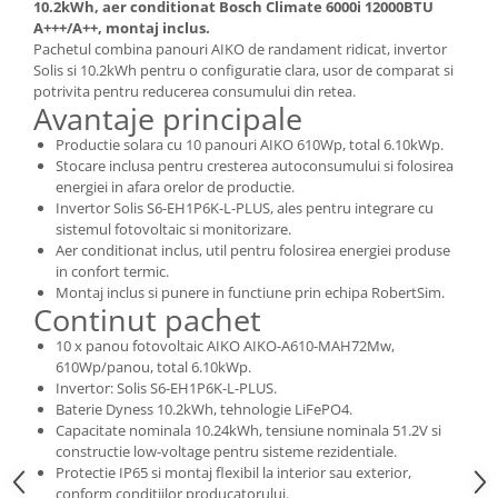
10.2kWh, aer conditionat Bosch Climate 6000i 12000BTU
A+++/A++, montaj inclus.
Pachetul combina panouri AIKO de randament ridicat, invertor
Solis si 10.2kWh pentru o configuratie clara, usor de comparat si
potrivita pentru reducerea consumului din retea.
Avantaje principale
Productie solara cu 10 panouri AIKO 610Wp, total 6.10kWp.
Stocare inclusa pentru cresterea autoconsumului si folosirea
energiei in afara orelor de productie.
Invertor Solis S6-EH1P6K-L-PLUS, ales pentru integrare cu
sistemul fotovoltaic si monitorizare.
Aer conditionat inclus, util pentru folosirea energiei produse
in confort termic.
Montaj inclus si punere in functiune prin echipa RobertSim.
Continut pachet
10 x panou fotovoltaic AIKO AIKO-A610-MAH72Mw,
610Wp/panou, total 6.10kWp.
Invertor: Solis S6-EH1P6K-L-PLUS.
Baterie Dyness 10.2kWh, tehnologie LiFePO4.
Capacitate nominala 10.24kWh, tensiune nominala 51.2V si
constructie low-voltage pentru sisteme rezidentiale.
Protectie IP65 si montaj flexibil la interior sau exterior,
conform conditiilor producatorului.