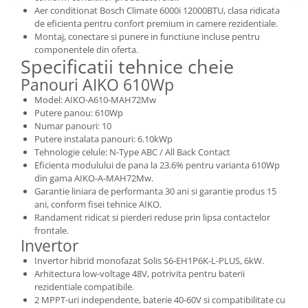
Aer conditionat Bosch Climate 6000i 12000BTU, clasa ridicata
de eficienta pentru confort premium in camere rezidentiale.
Montaj, conectare si punere in functiune incluse pentru
componentele din oferta.
Specificatii tehnice cheie
Panouri AIKO 610Wp
Model: AIKO-A610-MAH72Mw
Putere panou: 610Wp
Numar panouri: 10
Putere instalata panouri: 6.10kWp
Tehnologie celule: N-Type ABC / All Back Contact
Eficienta modulului de pana la 23.6% pentru varianta 610Wp
din gama AIKO-A-MAH72Mw.
Garantie liniara de performanta 30 ani si garantie produs 15
ani, conform fisei tehnice AIKO.
Randament ridicat si pierderi reduse prin lipsa contactelor
frontale.
Invertor
Invertor hibrid monofazat Solis S6-EH1P6K-L-PLUS, 6kW.
Arhitectura low-voltage 48V, potrivita pentru baterii
rezidentiale compatibile.
2 MPPT-uri independente, baterie 40-60V si compatibilitate cu