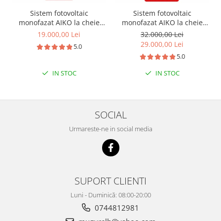
Sistem fotovoltaic
Sistem fotovoltaic
monofazat AIKO la cheie
monofazat AIKO la cheie
6kW + instalare
6kW + baterie Dyness
19.000,00 Lei
32.000,00 Lei
16kWh + instalare
29.000,00 Lei
5.0
5.0
IN STOC
IN STOC
SOCIAL
Urmareste-ne in social media
SUPORT CLIENTI
Luni - Duminică: 08:00-20:00
0744812981