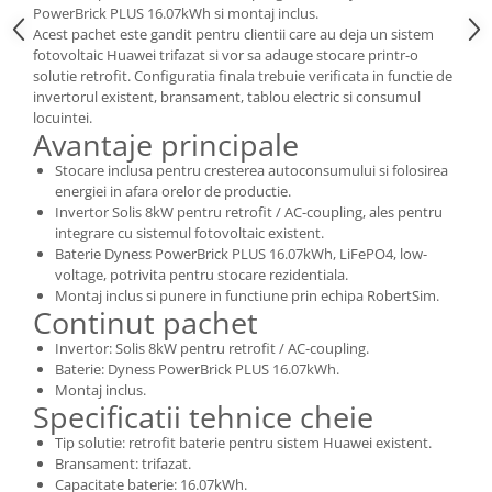
PowerBrick PLUS 16.07kWh si montaj inclus.
Acest pachet este gandit pentru clientii care au deja un sistem
fotovoltaic Huawei trifazat si vor sa adauge stocare printr-o
solutie retrofit. Configuratia finala trebuie verificata in functie de
invertorul existent, bransament, tablou electric si consumul
locuintei.
Avantaje principale
Stocare inclusa pentru cresterea autoconsumului si folosirea
energiei in afara orelor de productie.
Invertor Solis 8kW pentru retrofit / AC-coupling, ales pentru
integrare cu sistemul fotovoltaic existent.
Baterie Dyness PowerBrick PLUS 16.07kWh, LiFePO4, low-
voltage, potrivita pentru stocare rezidentiala.
Montaj inclus si punere in functiune prin echipa RobertSim.
Continut pachet
Invertor: Solis 8kW pentru retrofit / AC-coupling.
Baterie: Dyness PowerBrick PLUS 16.07kWh.
Montaj inclus.
Specificatii tehnice cheie
Tip solutie: retrofit baterie pentru sistem Huawei existent.
Bransament: trifazat.
Capacitate baterie: 16.07kWh.