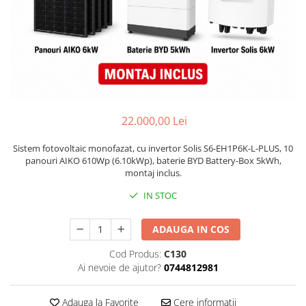
22.000,00 Lei
Sistem fotovoltaic monofazat, cu invertor Solis S6-EH1P6K-L-PLUS, 10
panouri AIKO 610Wp (6.10kWp), baterie BYD Battery-Box 5kWh,
montaj inclus.
IN STOC
ADAUGA IN COS
Cod Produs:
C130
Ai nevoie de ajutor?
0744812981
Adauga la Favorite
Cere informatii