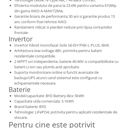
Eficienta modulului de pana la 23.6% pentru varianta 610Wp
din gama AIKO-A-MAH72Mw.
Garantie liniara de performanta 30 ani si garantie produs 15
ani, conform fisei tehnice AIKO.
Randament ridicat si pierderi reduse prin lipsa contactelor
frontale.
Invertor
Invertor hibrid monofazat Solis S6-EH1P6K-L-PLUS, 6kW.
Arhitectura low-voltage 48V, potrivita pentru baterii
rezidentiale compatibile.
2 MPPT-uri independente, baterie 40-60V si compatibilitate cu
baterii Li-ion sau plumb-acid aprobate.
Suporta monitorizare online si functii avansate de
backup/UPS atunci cand sistemul este configurat cu
echipamentele necesare.
Baterie
Model/capacitate: BYD Battery-Box 5kWh
Capacitate utila comerciala: 5.1kWh
Brand baterie: BYD
Tehnologie: LiFePO4, potrivita pentru aplicatii rezidentiale de
stocare.
Pentru cine este potrivit