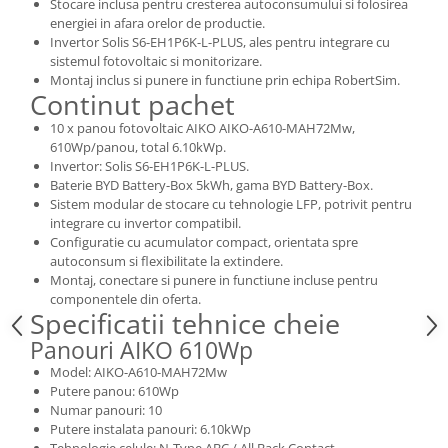
Stocare inclusa pentru cresterea autoconsumului si folosirea
energiei in afara orelor de productie.
Invertor Solis S6-EH1P6K-L-PLUS, ales pentru integrare cu
sistemul fotovoltaic si monitorizare.
Montaj inclus si punere in functiune prin echipa RobertSim.
Continut pachet
10 x panou fotovoltaic AIKO AIKO-A610-MAH72Mw,
610Wp/panou, total 6.10kWp.
Invertor: Solis S6-EH1P6K-L-PLUS.
Baterie BYD Battery-Box 5kWh, gama BYD Battery-Box.
Sistem modular de stocare cu tehnologie LFP, potrivit pentru
integrare cu invertor compatibil.
Configuratie cu acumulator compact, orientata spre
autoconsum si flexibilitate la extindere.
Montaj, conectare si punere in functiune incluse pentru
componentele din oferta.
Specificatii tehnice cheie
Panouri AIKO 610Wp
Model: AIKO-A610-MAH72Mw
Putere panou: 610Wp
Numar panouri: 10
Putere instalata panouri: 6.10kWp
Tehnologie celule: N-Type ABC / All Back Contact