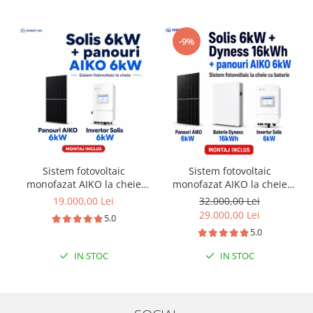
-9%
Sistem fotovoltaic
Sistem fotovoltaic
monofazat AIKO la cheie
monofazat AIKO la cheie
6kW + instalare
6kW + baterie Dyness
19.000,00 Lei
32.000,00 Lei
16kWh + instalare
29.000,00 Lei
5.0
5.0
IN STOC
IN STOC