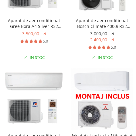
Aparat de aer conditionat
Aparat de aer conditionat
Gree Bora A4 Silver R32
Bosch Climate 4000i R32
GWH18AAD-K6DNA4E Inverter
Inverter 12000 BTU, ionizare,
3.500,00 Lei
3.000,00 Lei
18000 BTU, Wi-fi, generator
Follow me, i-Clean, Wind
2.400,00 Lei
5.0
ioni Cold Plasma, dezghetare
avoid me, filtru cu catalizator
5.0
inteligenta
rece, CL4000iU W 35 E -
CL4000i 35 E
IN STOC
IN STOC
Aparat de aer conditionat
Montaj standard + Mitsubishi