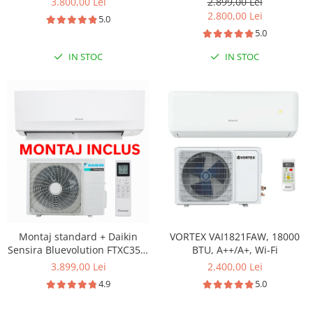
3.800,00 Lei
2.899,00 Lei
18000 BTU, Wi-fi, filtru
A++ Wifi - Gree
2.800,00 Lei
5.0
dezodorizare, repornire
5.0
automata, 5 trepte de viteza,
comutare automata racire-
IN STOC
IN STOC
incalzire
Montaj standard + Daikin
VORTEX VAI1821FAW, 18000
Sensira Bluevolution FTXC35E-
BTU, A++/A+, Wi-Fi
RXC35E Inverter 12000 BTU -
3.899,00 Lei
2.400,00 Lei
Daikin
4.9
5.0