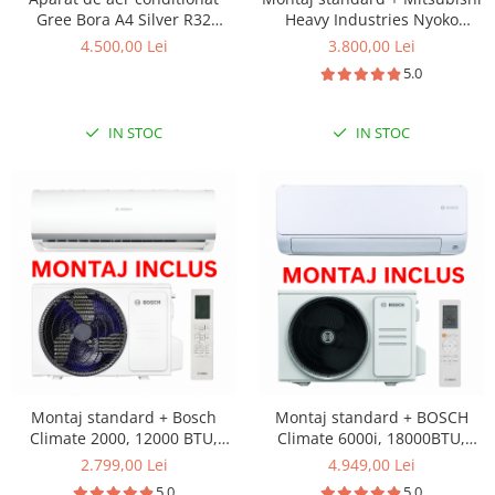
Gree Bora A4 Silver R32
Heavy Industries Nyoko
GWH24AAD-K6DNA4B Inverter
SRK35ZSP-W1-SRC35ZSP-W1
4.500,00 Lei
3.800,00 Lei
24000 BTU, Wi-fi, generator
Inverter 12000 BTU R32
5.0
ioni Cold Plasma, dezghetare
inteligenta
IN STOC
IN STOC
Montaj standard + Bosch
Montaj standard + BOSCH
Climate 2000, 12000 BTU,
Climate 6000i, 18000BTU,
A++/A+, Filtru catalizator rece,
A+++/A++
2.799,00 Lei
4.949,00 Lei
functie Wind avoid me,
5.0
5.0