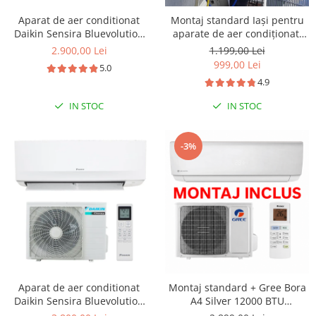
Aparat de aer conditionat
Montaj standard Iași pentru
Daikin Sensira Bluevolution
aparate de aer condiționat,
FTXC35E-RXC35E Inverter
clasa 7.000 - 15.000 BTU
2.900,00 Lei
1.199,00 Lei
12000 BTU, Wi-fi, filtru
999,00 Lei
5.0
dezodorizare, repornire
4.9
automata, 5 trepte de viteza,
comutare automata racire-
IN STOC
IN STOC
incalzire
-3%
Aparat de aer conditionat
Montaj standard + Gree Bora
Daikin Sensira Bluevolution
A4 Silver 12000 BTU
FTXC50E-RXC50E Inverter
GWH12AAB-K6DNA4A, Clasa