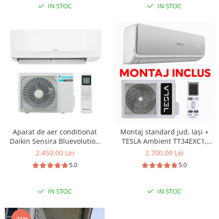
IN STOC
IN STOC
Aparat de aer conditionat
Montaj standard jud. Iași +
Daikin Sensira Bluevolution
TESLA Ambient TT34EXC1,
FTXC25E-RXC25E Inverter 9000
12000 BTU, A++/A+, Wi-Fi
2.450,00 Lei
2.700,00 Lei
BTU, Wi-fi, filtru dezodorizare,
5.0
5.0
repornire automata, 5 trepte
de viteza, comutare automata
racire-incalzire
IN STOC
IN STOC