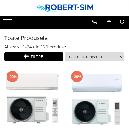
Toate Produsele
Afiseaza:
1-
24
din
121
produse
FILTRE
-20%
-20%