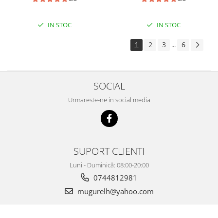
functie Follow-me, alb
IN STOC
IN STOC
1
2
3
6
...
SOCIAL
Urmareste-ne in social media
SUPORT CLIENTI
Luni - Duminică: 08:00-20:00
0744812981
mugurelh@yahoo.com