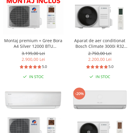
Montaj premium + Gree Bora
Aparat de aer conditionat
A4 Silver 12000 BTU
Bosch Climate 3000i R32
GWH12AAB-K6DNA4A, Clasa
Inverter 12000 BTU, filtru cu
3.199,00 Lei
2.750,00 Lei
A++, Wi-Fi
catalizator rece, ventilator 4
2.900,00 Lei
2.200,00 Lei
trepte, Timer, Follow Me, i-
5.0
5.0
Clean, repornire automata,
CL3000iU W 35 E - CL3000i 35
IN STOC
IN STOC
E
-20%