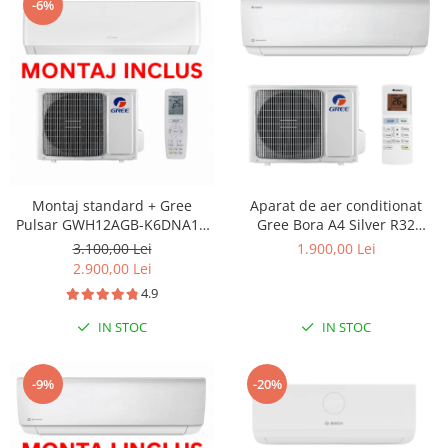
-6%
Montaj standard + Gree
Aparat de aer conditionat
Pulsar GWH12AGB-K6DNA1A
Gree Bora A4 Silver R32
Inverter 12000 BTU
GWH12AAB-K6DNA4B Inverter
3.100,00 Lei
1.900,00 Lei
12000 BTU
2.900,00 Lei
4.9
IN STOC
IN STOC
-9%
-20%