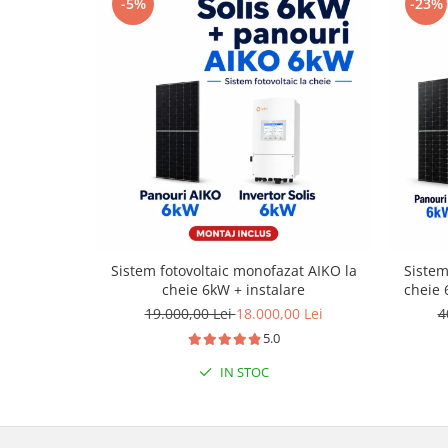
-5%
-23%
Sistem fotovoltaic monofazat AIKO la
Sistem
cheie 6kW + instalare
cheie 
19.000,00 Lei
18.000,00 Lei
4
5.0
IN STOC