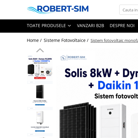
Toate Produsele
TOATE PRODUSELE
VANZARI B2B
DESPRE NOI
Montaj aer condiționat Iași
Home /
Sisteme Fotovoltaice /
Sistem fotovoltaic monofa
Pachete aer condiționat cu montaj
inclus
Aer conditionat 9000BTU
Aer conditionat 12000BTU
Aer conditionat 15000BTU
Aer conditionat 18000BTU
Aer conditionat 24000BTU
Sisteme Fotovoltaice