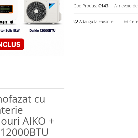
Cod Produs:
C143
Ai nevoie de
Adauga la Favorite
Cere 
nofazat cu
terie
ouri AIKO +
n 12000BTU