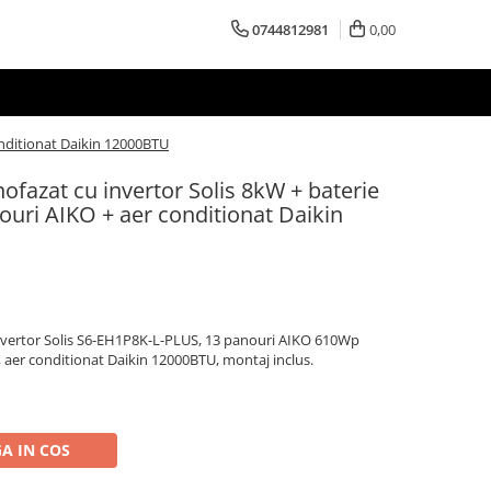
0744812981
0,00
onditionat Daikin 12000BTU
ofazat cu invertor Solis 8kW + baterie
uri AIKO + aer conditionat Daikin
invertor Solis S6-EH1P8K-L-PLUS, 13 panouri AIKO 610Wp
 aer conditionat Daikin 12000BTU, montaj inclus.
A IN COS