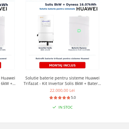
-18%
e Huawei
Solutie baterie pentru sisteme Huawei
Sistem fot
s 6kW +
Trifazat - Kit Invertor Solis 8kW + Baterie
Solis 6kW
 PLUS
Dyness PowerBrick PLUS 16.07kWh
panou
22.000,00 Lei
33.
5.0
IN STOC