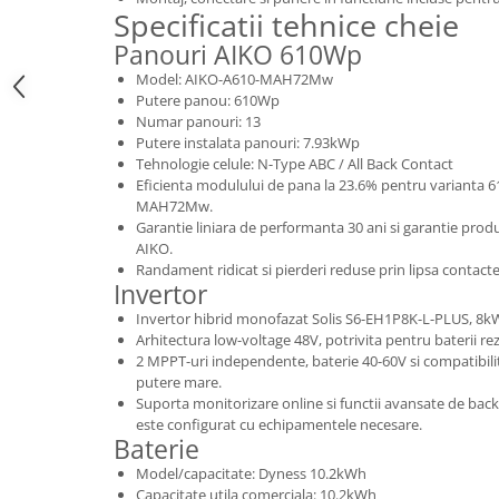
Specificatii tehnice cheie
Panouri AIKO 610Wp
Model: AIKO-A610-MAH72Mw
Putere panou: 610Wp
Numar panouri: 13
Putere instalata panouri: 7.93kWp
Tehnologie celule: N-Type ABC / All Back Contact
Eficienta modulului de pana la 23.6% pentru varianta
MAH72Mw.
Garantie liniara de performanta 30 ani si garantie produ
AIKO.
Randament ridicat si pierderi reduse prin lipsa contacte
Invertor
Invertor hibrid monofazat Solis S6-EH1P8K-L-PLUS, 8k
Arhitectura low-voltage 48V, potrivita pentru baterii re
2 MPPT-uri independente, baterie 40-60V si compatibili
putere mare.
Suporta monitorizare online si functii avansate de ba
este configurat cu echipamentele necesare.
Baterie
Model/capacitate: Dyness 10.2kWh
Capacitate utila comerciala: 10.2kWh