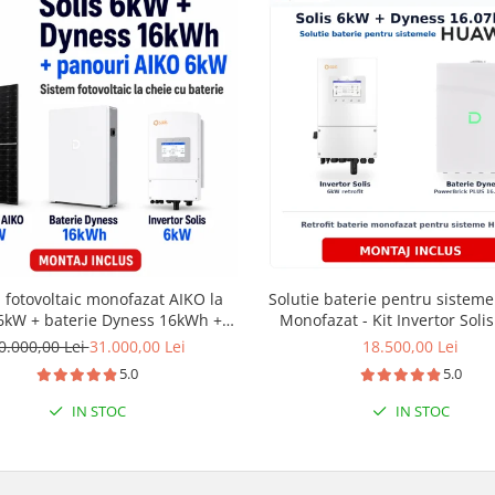
 fotovoltaic monofazat AIKO la
Solutie baterie pentru sistem
6kW + baterie Dyness 16kWh +
Monofazat - Kit Invertor Soli
instalare
Baterie Dyness PowerBrick
0.000,00 Lei
31.000,00 Lei
18.500,00 Lei
16.07kWh
5.0
5.0
IN STOC
IN STOC