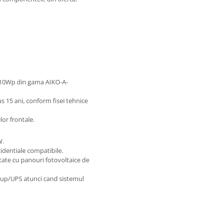
 610Wp din gama AIKO-A-
s 15 ani, conform fisei tehnice
lor frontale.
W.
zidentiale compatibile.
tate cu panouri fotovoltaice de
ckup/UPS atunci cand sistemul