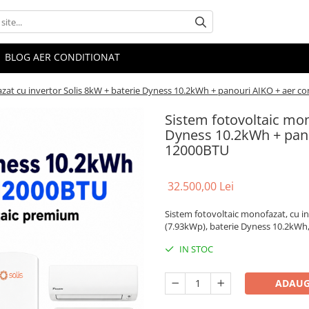
BLOG AER CONDITIONAT
zat cu invertor Solis 8kW + baterie Dyness 10.2kWh + panouri AIKO + aer c
Sistem fotovoltaic mon
Dyness 10.2kWh + pano
12000BTU
32.500,00 Lei
Sistem fotovoltaic monofazat, cu 
(7.93kWp), baterie Dyness 10.2kWh,
IN STOC
ADAUG