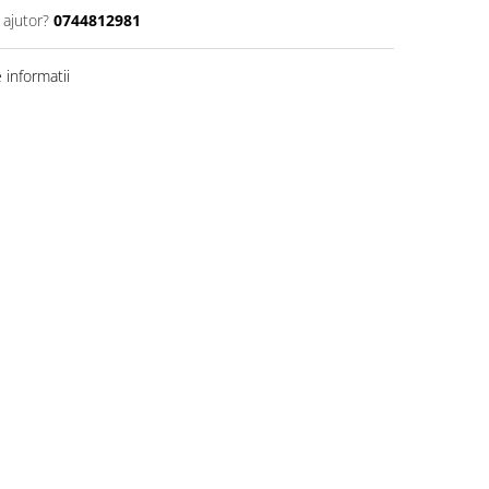
 ajutor?
0744812981
informatii