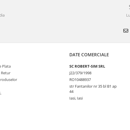
dia
Lu
DATE COMERCIALE
 Plata
SC ROBERT-SIM SRL
e Retur
J22/379/1998
Produselor
RO10488937
str Fantanilor nr 35 bl B1 ap
44
L
Iasi, Iasi