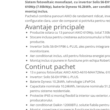
Sistem fotovoltaic monofazat, cu invertor Solis S6-E
610Wp (7.93kWp), baterie Dyness 10.2kWh, aer condit
montaj inclus.
Pachetul combina panouri AIKO de randament ridicat, inve
configuratie clara, usor de comparat si potrivita pentru r
Avantaje principale
Productie solara cu 13 panouri AIKO 610Wp, total 7.93
Stocare inclusa pentru cresterea autoconsumului si folos
productie.
Invertor Solis S6-EH1P8K-L-PLUS, ales pentru integrare 
monitorizare.
Aer conditionat inclus, util pentru folosirea energiei pr
Montaj inclus si punere in functiune prin echipa Rober
Continut pachet
13 x panou fotovoltaic AIKO AIKO-A610-MAH72Mw, 61
Invertor: Solis S6-EH1P8K-L-PLUS.
Baterie Dyness 10.2kWh, tehnologie LiFePO4.
Capacitate nominala 10.24kWh, tensiune nominala 51.2V
pentru sisteme rezidentiale.
Protectie IP65 si montaj flexibil la interior sau exterior
producatorului.
Aer conditionat Daikin 12000BTU, solutie fiabila pentru r
Montaj, conectare si punere in functiune incluse pentr