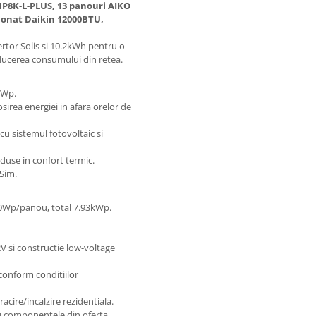
H1P8K-L-PLUS, 13 panouri AIKO
ionat Daikin 12000BTU,
rtor Solis si 10.2kWh pentru o
educerea consumului din retea.
kWp.
irea energiei in afara orelor de
cu sistemul fotovoltaic si
oduse in confort termic.
tSim.
0Wp/panou, total 7.93kWp.
 si constructie low-voltage
, conform conditiilor
acire/incalzire rezidentiala.
u componentele din oferta.