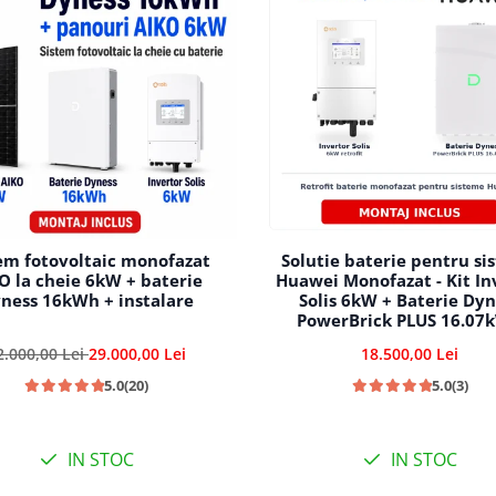
em fotovoltaic monofazat
Solutie baterie pentru si
O la cheie 6kW + baterie
Huawei Monofazat - Kit In
ness 16kWh + instalare
Solis 6kW + Baterie Dyn
PowerBrick PLUS 16.07
2.000,00 Lei
29.000,00 Lei
18.500,00 Lei
5.0
(20)
5.0
(3)
IN STOC
IN STOC