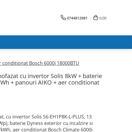
0744812981
0,00
er conditionat Bosch 6000i 18000BTU
ofazat cu invertor Solis 8kW + baterie
kWh + panouri AIKO + aer conditionat
U
t, cu invertor Solis S6-EH1P8K-L-PLUS, 13
), baterie Dyness exterior cu incalzire si
7kWh, aer conditionat Bosch Climate 6000i