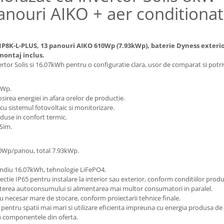
anouri AIKO + aer conditiona
1P8K-L-PLUS, 13 panouri AIKO 610Wp (7.93kWp), baterie Dyness exterio
montaj inclus.
tor Solis si 16.07kWh pentru o configuratie clara, usor de comparat si potr
kWp.
irea energiei in afara orelor de productie.
cu sistemul fotovoltaic si monitorizare.
oduse in confort termic.
tSim.
0Wp/panou, total 7.93kWp.
ncendiu 16.07kWh, tehnologie LiFePO4.
ectie IP65 pentru instalare la interior sau exterior, conform conditiilor produ
terea autoconsumului si alimentarea mai multor consumatori in paralel.
 cu necesar mare de stocare, conform proiectarii tehnice finale.
pentru spatii mai mari si utilizare eficienta impreuna cu energia produsa de
u componentele din oferta.