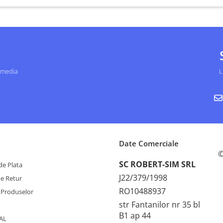
 media
L
Date Comerciale
©
SC ROBERT-SIM SRL
e Plata
J22/379/1998
de Retur
RO10488937
 Produselor
str Fantanilor nr 35 bl
B1 ap 44
AL