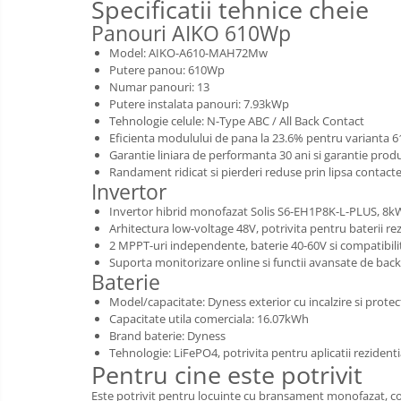
Specificatii tehnice cheie
Panouri AIKO 610Wp
Model: AIKO-A610-MAH72Mw
Putere panou: 610Wp
Numar panouri: 13
Putere instalata panouri: 7.93kWp
Tehnologie celule: N-Type ABC / All Back Contact
Eficienta modulului de pana la 23.6% pentru varian
Garantie liniara de performanta 30 ani si garantie produ
Randament ridicat si pierderi reduse prin lipsa contacte
Invertor
Invertor hibrid monofazat Solis S6-EH1P8K-L-PLUS, 8k
Arhitectura low-voltage 48V, potrivita pentru baterii re
2 MPPT-uri independente, baterie 40-60V si compatibili
Suporta monitorizare online si functii avansate de ba
Baterie
Model/capacitate: Dyness exterior cu incalzire si prote
Capacitate utila comerciala: 16.07kWh
Brand baterie: Dyness
Tehnologie: LiFePO4, potrivita pentru aplicatii rezidenti
Pentru cine este potrivit
Este potrivit pentru locuinte cu bransament monofazat, con