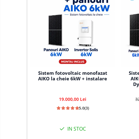
Sistem fotovoltaic monofazat
Sist
AIKO la cheie 6kW + instalare
AIK
Dy
19.000,00 Lei
3
5.0
(3)
IN STOC