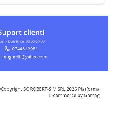
Suport clienti
uni - Duminică: 08:00-20:00
0744812981
mugurelh@yahoo.com
Copyright SC ROBERT-SIM SRL 2026
Platforma
E-commerce by Gomag