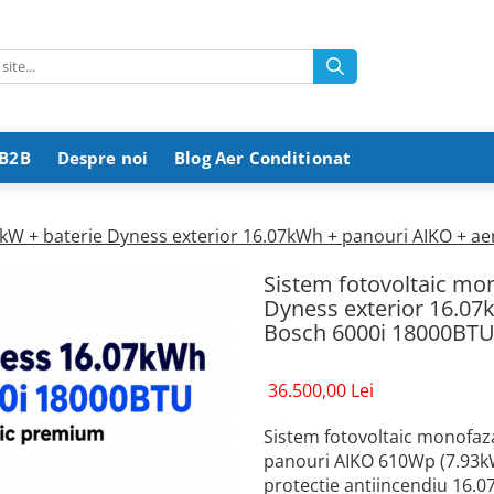
 B2B
Despre noi
Blog Aer Conditionat
 8kW + baterie Dyness exterior 16.07kWh + panouri AIKO + a
Sistem fotovoltaic mon
Dyness exterior 16.07
Bosch 6000i 18000BT
36.500,00 Lei
Sistem fotovoltaic monofaza
panouri AIKO 610Wp (7.93kWp
protectie antiincendiu 16.0