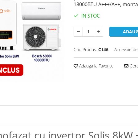
18000BTU A+++/A++, montaj 
IN STOC
ADAUG
Cod Produs:
C146
Ai nevoie de
Adauga la Favorite
Cere
ofazat cu invertor Solis 8kW