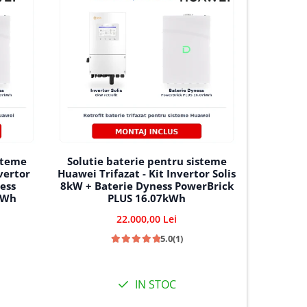
33.0
steme
Solutie baterie pentru sisteme
vertor
Huawei Trifazat - Kit Invertor Solis
ess
8kW + Baterie Dyness PowerBrick
kWh
PLUS 16.07kWh
22.000,00 Lei
5.0
(1)
IN STOC