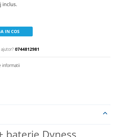
inclus.
A IN COS
 ajutor?
0744812981
 informatii
 + baterie Dyness