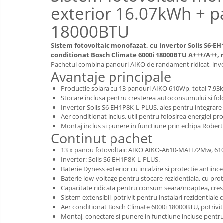
exterior 16.07kWh + p
18000BTU
Sistem fotovoltaic monofazat, cu invertor Solis S6-EH
conditionat Bosch Climate 6000i 18000BTU A+++/A++, 
Pachetul combina panouri AIKO de randament ridicat, inver
Avantaje principale
Productie solara cu 13 panouri AIKO 610Wp, total 7.93
Stocare inclusa pentru cresterea autoconsumului si folos
Invertor Solis S6-EH1P8K-L-PLUS, ales pentru integrare 
Aer conditionat inclus, util pentru folosirea energiei pr
Montaj inclus si punere in functiune prin echipa Rober
Continut pachet
13 x panou fotovoltaic AIKO AIKO-A610-MAH72Mw, 61
Invertor: Solis S6-EH1P8K-L-PLUS.
Baterie Dyness exterior cu incalzire si protectie antii
Baterie low-voltage pentru stocare rezidentiala, cu prot
Capacitate ridicata pentru consum seara/noaptea, cres
Sistem extensibil, potrivit pentru instalari rezidentiale
Aer conditionat Bosch Climate 6000i 18000BTU, potrivit 
Montaj, conectare si punere in functiune incluse pentr