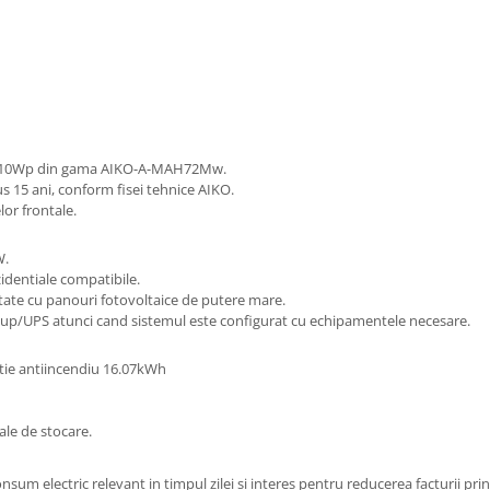
ta 610Wp din gama AIKO-A-MAH72Mw.
s 15 ani, conform fisei tehnice AIKO.
lor frontale.
W.
zidentiale compatibile.
tate cu panouri fotovoltaice de putere mare.
ckup/UPS atunci cand sistemul este configurat cu echipamentele necesare.
ctie antiincendiu 16.07kWh
ale de stocare.
sum electric relevant in timpul zilei si interes pentru reducerea facturii pr