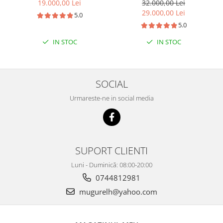
6kW + instalare
6kW + baterie Dyness
19.000,00 Lei
32.000,00 Lei
16kWh + instalare
29.000,00 Lei
5.0
5.0
IN STOC
IN STOC
SOCIAL
Urmareste-ne in social media
SUPORT CLIENTI
Luni - Duminică: 08:00-20:00
0744812981
mugurelh@yahoo.com