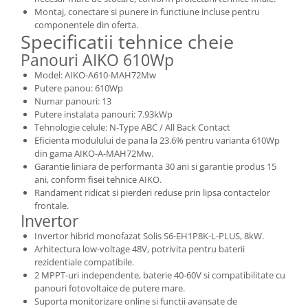
Montaj, conectare si punere in functiune incluse pentru
componentele din oferta.
Specificatii tehnice cheie
Panouri AIKO 610Wp
Model: AIKO-A610-MAH72Mw
Putere panou: 610Wp
Numar panouri: 13
Putere instalata panouri: 7.93kWp
Tehnologie celule: N-Type ABC / All Back Contact
Eficienta modulului de pana la 23.6% pentru varianta 610Wp
din gama AIKO-A-MAH72Mw.
Garantie liniara de performanta 30 ani si garantie produs 15
ani, conform fisei tehnice AIKO.
Randament ridicat si pierderi reduse prin lipsa contactelor
frontale.
Invertor
Invertor hibrid monofazat Solis S6-EH1P8K-L-PLUS, 8kW.
Arhitectura low-voltage 48V, potrivita pentru baterii
rezidentiale compatibile.
2 MPPT-uri independente, baterie 40-60V si compatibilitate cu
panouri fotovoltaice de putere mare.
Suporta monitorizare online si functii avansate de