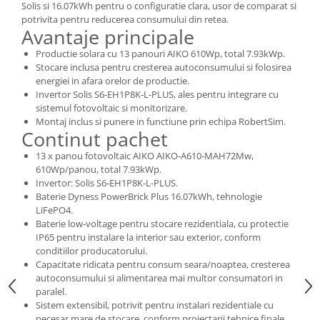
Solis si 16.07kWh pentru o configuratie clara, usor de comparat si
potrivita pentru reducerea consumului din retea.
Avantaje principale
Productie solara cu 13 panouri AIKO 610Wp, total 7.93kWp.
Stocare inclusa pentru cresterea autoconsumului si folosirea
energiei in afara orelor de productie.
Invertor Solis S6-EH1P8K-L-PLUS, ales pentru integrare cu
sistemul fotovoltaic si monitorizare.
Montaj inclus si punere in functiune prin echipa RobertSim.
Continut pachet
13 x panou fotovoltaic AIKO AIKO-A610-MAH72Mw,
610Wp/panou, total 7.93kWp.
Invertor: Solis S6-EH1P8K-L-PLUS.
Baterie Dyness PowerBrick Plus 16.07kWh, tehnologie
LiFePO4.
Baterie low-voltage pentru stocare rezidentiala, cu protectie
IP65 pentru instalare la interior sau exterior, conform
conditiilor producatorului.
Capacitate ridicata pentru consum seara/noaptea, cresterea
autoconsumului si alimentarea mai multor consumatori in
paralel.
Sistem extensibil, potrivit pentru instalari rezidentiale cu
necesar mare de stocare, conform proiectarii tehnice finale.