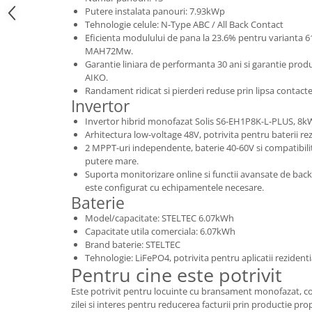
Putere instalata panouri: 7.93kWp
Tehnologie celule: N-Type ABC / All Back Contact
Eficienta modulului de pana la 23.6% pentru varianta
MAH72Mw.
Garantie liniara de performanta 30 ani si garantie produ
AIKO.
Randament ridicat si pierderi reduse prin lipsa contacte
Invertor
Invertor hibrid monofazat Solis S6-EH1P8K-L-PLUS, 8k
Arhitectura low-voltage 48V, potrivita pentru baterii re
2 MPPT-uri independente, baterie 40-60V si compatibili
putere mare.
Suporta monitorizare online si functii avansate de ba
este configurat cu echipamentele necesare.
Baterie
Model/capacitate: STELTEC 6.07kWh
Capacitate utila comerciala: 6.07kWh
Brand baterie: STELTEC
Tehnologie: LiFePO4, potrivita pentru aplicatii rezidenti
Pentru cine este potrivit
Este potrivit pentru locuinte cu bransament monofazat, co
zilei si interes pentru reducerea facturii prin productie pr