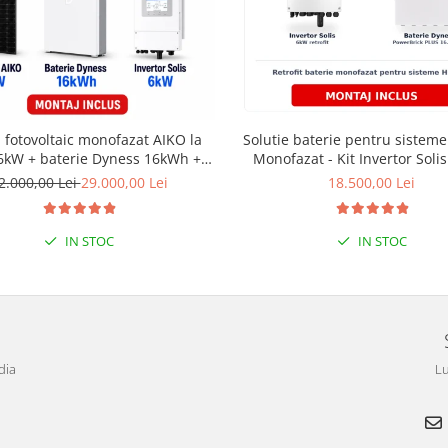
 fotovoltaic monofazat AIKO la
Solutie baterie pentru sistem
6kW + baterie Dyness 16kWh +
Monofazat - Kit Invertor Soli
instalare
Baterie Dyness PowerBrick
2.000,00 Lei
29.000,00 Lei
18.500,00 Lei
16.07kWh
IN STOC
IN STOC
dia
Lu