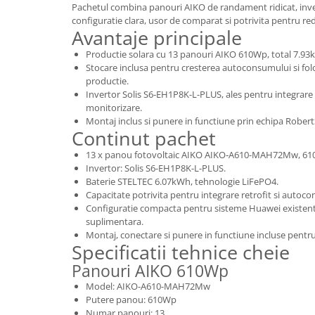
Pachetul combina panouri AIKO de randament ridicat, inve
configuratie clara, usor de comparat si potrivita pentru r
Avantaje principale
Productie solara cu 13 panouri AIKO 610Wp, total 7.93
Stocare inclusa pentru cresterea autoconsumului si folos
productie.
Invertor Solis S6-EH1P8K-L-PLUS, ales pentru integrare 
monitorizare.
Montaj inclus si punere in functiune prin echipa Rober
Continut pachet
13 x panou fotovoltaic AIKO AIKO-A610-MAH72Mw, 61
Invertor: Solis S6-EH1P8K-L-PLUS.
Baterie STELTEC 6.07kWh, tehnologie LiFePO4.
Capacitate potrivita pentru integrare retrofit si autoc
Configuratie compacta pentru sisteme Huawei existent
suplimentara.
Montaj, conectare si punere in functiune incluse pentr
Specificatii tehnice cheie
Panouri AIKO 610Wp
Model: AIKO-A610-MAH72Mw
Putere panou: 610Wp
Numar panouri: 13