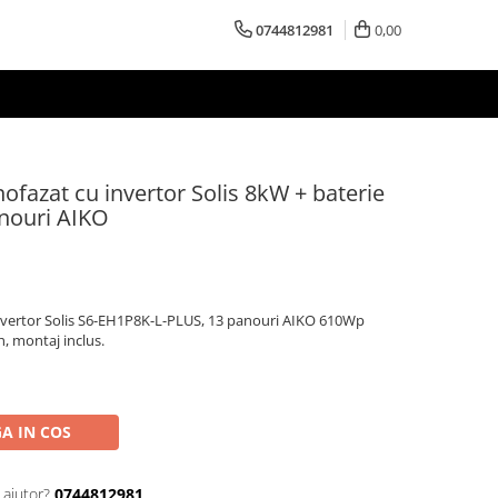
0744812981
0,00
ofazat cu invertor Solis 8kW + baterie
nouri AIKO
invertor Solis S6-EH1P8K-L-PLUS, 13 panouri AIKO 610Wp
, montaj inclus.
A IN COS
 ajutor?
0744812981