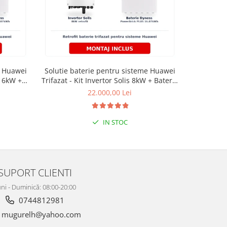
-18%
e Huawei
Solutie baterie pentru sisteme Huawei
Sistem fot
s 6kW +
Trifazat - Kit Invertor Solis 8kW + Baterie
Solis 6kW
 PLUS
Dyness PowerBrick PLUS 16.07kWh
panou
22.000,00 Lei
33.
IN STOC
SUPORT CLIENTI
ni - Duminică: 08:00-20:00
0744812981
mugurelh@yahoo.com