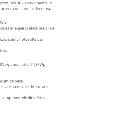
rtor Solis si 6.07kWh pentru o
educerea consumului din retea.
kWp.
irea energiei in afara orelor de
cu sistemul fotovoltaic si
tSim.
0Wp/panou, total 7.93kWp.
onsum de baza.
e care au nevoie de stocare
u componentele din oferta.