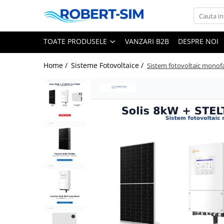
Toate Produsele
TOATE PRODUSELE
VANZARI B2B
DESPRE NOI
Montaj aer condiționat Iași
Home /
Sisteme Fotovoltaice /
Sistem fotovoltaic monofa
Pachete aer condiționat cu montaj
inclus
Aer conditionat 9000BTU
Aer conditionat 12000BTU
Aer conditionat 15000BTU
Aer conditionat 18000BTU
Aer conditionat 24000BTU
Sisteme Fotovoltaice