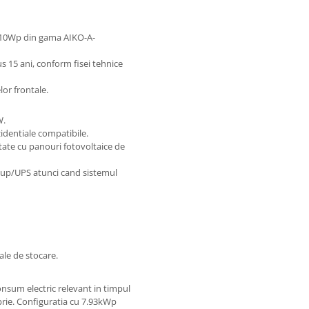
 610Wp din gama AIKO-A-
s 15 ani, conform fisei tehnice
lor frontale.
W.
zidentiale compatibile.
tate cu panouri fotovoltaice de
ckup/UPS atunci cand sistemul
ale de stocare.
nsum electric relevant in timpul
oprie. Configuratia cu 7.93kWp