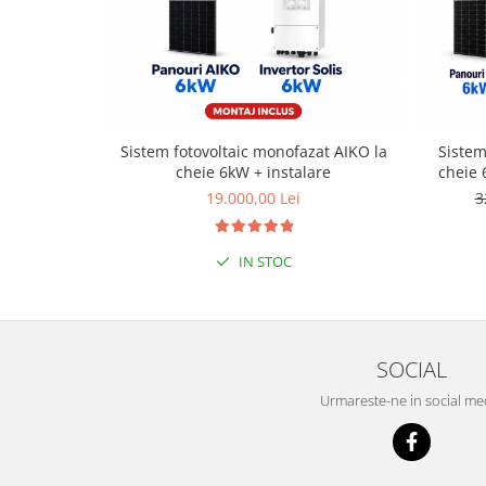
Sistem fotovoltaic monofazat AIKO la
Sistem
cheie 6kW + instalare
cheie 
19.000,00 Lei
3
IN STOC
SOCIAL
Urmareste-ne in social me