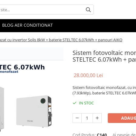
BLOG AER CONDITIONAT
zat cu invertor Solis 8kW + baterie STELTEC 6.07kWh + panouri AIKO
Sistem fotovoltaic mon
STELTEC 6.07kWh + pa
28.000,00 Lei
Sistem fotovoltaic monofazat, cu 
(7.93kWp), baterie STELTEC 6.07kWh
IN STOC
ADAUG
Cod Produs:
C140
Ai nevoie de