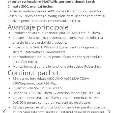
exterior cu incalzire 16.07kWh, aer conditionat Bosch
Climate 2000, montaj inclus.
Pachetul combina panouri AIKO de randament ridicat, invertor
Solis si 16.07kWh pentru o configuratie clara, usor de comparat si
potrivita pentru reducerea consumului din retea.
Avantaje principale
Productie solara cu 13 panouri AIKO 610Wp, total 7.93kWp.
Stocare inclusa pentru cresterea autoconsumului si folosirea
energiei in afara orelor de productie.
Invertor Solis S6-EH1P8K-L-PLUS, ales pentru integrare cu
sistemul fotovoltaic si monitorizare.
Aer conditionat inclus, util pentru folosirea energiei produse
in confort termic.
Montaj inclus si punere in functiune prin echipa RobertSim.
Continut pachet
13 x panou fotovoltaic AIKO AIKO-A610-MAH72Mw,
610Wp/panou, total 7.93kWp.
Invertor: Solis S6-EH1P8K-L-PLUS.
Baterie STELTEC 16.07kWh LV exterior, tehnologie LiFePO4.
Capacitate nominala 16.07kWh, tensiune nominala 51.2V si
DoD 90% pentru configuratii rezidentiale de stocare.
Carcasa pentru exterior, cu functionare la temperaturi scazute
atunci cand este configurata cu sistemul de incalzire prevazut