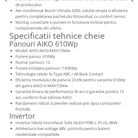
de producator.
Aer conditionat Bosch Climate 2000, solutie simpla si eficienta
pentru completarea pachetului fotovoltaic cu confort termic.
Montaj, conectare si punere in functiune incluse pentru
componentele din oferta.
Specificatii tehnice cheie
Panouri AIKO 610Wp
Model: AIKO-A610-MAH72Mw
Putere panou: 610Wp
Numar panouri: 13
Putere instalata panouri: 7.93kWp
Tehnologie celule: N-Type ABC / All Back Contact
Eficienta modulului de pana la 23.6% pentru varianta 610Wp
din gama AIKO-A-MAH72Mw.
Garantie liniara de performanta 30 ani si garantie produs 15
ani, conform fisei tehnice AIKO.
Randament ridicat si pierderi reduse prin lipsa contactelor
frontale.
Invertor
Invertor hibrid monofazat Solis S6-EH1P8K-L-PLUS, 8kW.
Arhitectura low-voltage 48V, potrivita pentru baterii
rezidentiale compatibile.