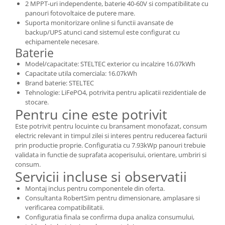
2 MPPT-uri independente, baterie 40-60V si compatibilitate cu
panouri fotovoltaice de putere mare.
Suporta monitorizare online si functii avansate de
backup/UPS atunci cand sistemul este configurat cu
echipamentele necesare.
Baterie
Model/capacitate: STELTEC exterior cu incalzire 16.07kWh
Capacitate utila comerciala: 16.07kWh
Brand baterie: STELTEC
Tehnologie: LiFePO4, potrivita pentru aplicatii rezidentiale de
stocare.
Pentru cine este potrivit
Este potrivit pentru locuinte cu bransament monofazat, consum
electric relevant in timpul zilei si interes pentru reducerea facturii
prin productie proprie. Configuratia cu 7.93kWp panouri trebuie
validata in functie de suprafata acoperisului, orientare, umbriri si
consum.
Servicii incluse si observatii
Montaj inclus pentru componentele din oferta.
Consultanta RobertSim pentru dimensionare, amplasare si
verificarea compatibilitatii.
Configuratia finala se confirma dupa analiza consumului,