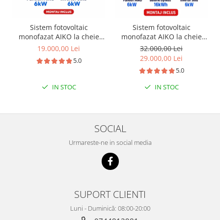
Sistem fotovoltaic
Sistem fotovoltaic
monofazat AIKO la cheie
monofazat AIKO la cheie
6kW + instalare
6kW + baterie Dyness
19.000,00 Lei
32.000,00 Lei
16kWh + instalare
29.000,00 Lei
5.0
5.0
IN STOC
IN STOC
SOCIAL
Urmareste-ne in social media
SUPORT CLIENTI
Luni - Duminică: 08:00-20:00