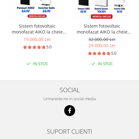
Sistem fotovoltaic
Sistem fotovoltaic
monofazat AIKO la cheie
monofazat AIKO la cheie
6kW + instalare
6kW + baterie Dyness
19.000,00 Lei
32.000,00 Lei
16kWh + instalare
29.000,00 Lei
5.0
5.0
IN STOC
IN STOC
SOCIAL
Urmareste-ne in social media
SUPORT CLIENTI