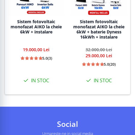
Sistem fotovoltaic
Sistem fotovoltaic
monofazat AIKO la cheie
monofazat AIKO la cheie
6kW + instalare
6kW + baterie Dyness
16kWh + instalare
19.000,00 Lei
32.000,00 Lei
29.000,00 Lei
5.0
(3)
5.0
(20)
IN STOC
IN STOC
Social
Urmareste-ne in social media