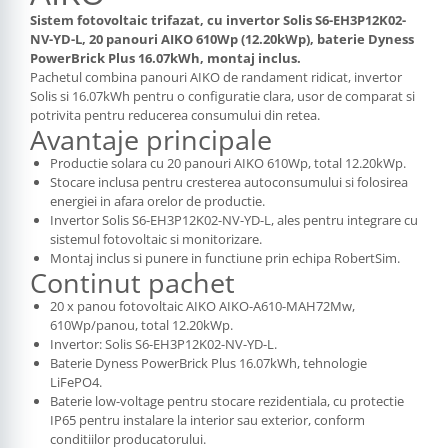
Sistem fotovoltaic trifazat, cu invertor Solis S6-EH3P12K02-
NV-YD-L, 20 panouri AIKO 610Wp (12.20kWp), baterie Dyness
PowerBrick Plus 16.07kWh, montaj inclus.
Pachetul combina panouri AIKO de randament ridicat, invertor
Solis si 16.07kWh pentru o configuratie clara, usor de comparat si
potrivita pentru reducerea consumului din retea.
Avantaje principale
Productie solara cu 20 panouri AIKO 610Wp, total 12.20kWp.
Stocare inclusa pentru cresterea autoconsumului si folosirea
energiei in afara orelor de productie.
Invertor Solis S6-EH3P12K02-NV-YD-L, ales pentru integrare cu
sistemul fotovoltaic si monitorizare.
Montaj inclus si punere in functiune prin echipa RobertSim.
Continut pachet
20 x panou fotovoltaic AIKO AIKO-A610-MAH72Mw,
610Wp/panou, total 12.20kWp.
Invertor: Solis S6-EH3P12K02-NV-YD-L.
Baterie Dyness PowerBrick Plus 16.07kWh, tehnologie
LiFePO4.
Baterie low-voltage pentru stocare rezidentiala, cu protectie
IP65 pentru instalare la interior sau exterior, conform
conditiilor producatorului.