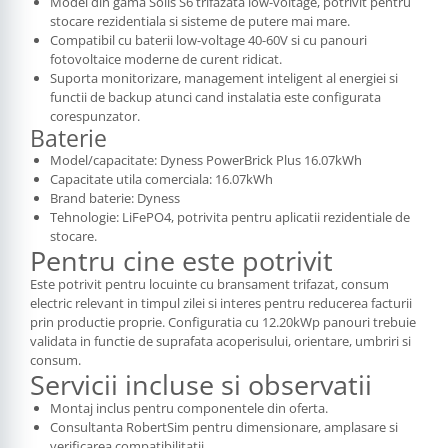
Model din gama Solis S6 trifazata low-voltage, potrivit pentru
stocare rezidentiala si sisteme de putere mai mare.
Compatibil cu baterii low-voltage 40-60V si cu panouri
fotovoltaice moderne de curent ridicat.
Suporta monitorizare, management inteligent al energiei si
functii de backup atunci cand instalatia este configurata
corespunzator.
Baterie
Model/capacitate: Dyness PowerBrick Plus 16.07kWh
Capacitate utila comerciala: 16.07kWh
Brand baterie: Dyness
Tehnologie: LiFePO4, potrivita pentru aplicatii rezidentiale de
stocare.
Pentru cine este potrivit
Este potrivit pentru locuinte cu bransament trifazat, consum
electric relevant in timpul zilei si interes pentru reducerea facturii
prin productie proprie. Configuratia cu 12.20kWp panouri trebuie
validata in functie de suprafata acoperisului, orientare, umbriri si
consum.
Servicii incluse si observatii
Montaj inclus pentru componentele din oferta.
Consultanta RobertSim pentru dimensionare, amplasare si
verificarea compatibilitatii.