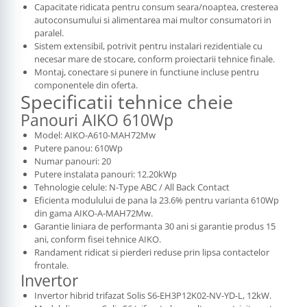
Capacitate ridicata pentru consum seara/noaptea, cresterea
autoconsumului si alimentarea mai multor consumatori in
paralel.
Sistem extensibil, potrivit pentru instalari rezidentiale cu
necesar mare de stocare, conform proiectarii tehnice finale.
Montaj, conectare si punere in functiune incluse pentru
componentele din oferta.
Specificatii tehnice cheie
Panouri AIKO 610Wp
Model: AIKO-A610-MAH72Mw
Putere panou: 610Wp
Numar panouri: 20
Putere instalata panouri: 12.20kWp
Tehnologie celule: N-Type ABC / All Back Contact
Eficienta modulului de pana la 23.6% pentru varianta 610Wp
din gama AIKO-A-MAH72Mw.
Garantie liniara de performanta 30 ani si garantie produs 15
ani, conform fisei tehnice AIKO.
Randament ridicat si pierderi reduse prin lipsa contactelor
frontale.
Invertor
Invertor hibrid trifazat Solis S6-EH3P12K02-NV-YD-L, 12kW.