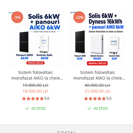
-5%
-23%
Sistem fotovoltaic
Sistem fotovoltaic
monofazat AIKO la cheie
monofazat AIKO la cheie
6kW + instalare
6kW + baterie Dyness
19.000,00 Lei
40.000,00 Lei
16kWh + instalare
18.000,00 Lei
31.000,00 Lei
5.0
5.0
IN STOC
IN STOC