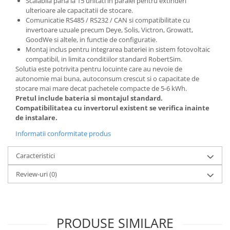
Scalabila pana la 15 unitati in paralel pentru extinderi
ulterioare ale capacitatii de stocare.
Comunicatie RS485 / RS232 / CAN si compatibilitate cu
invertoare uzuale precum Deye, Solis, Victron, Growatt,
GoodWe si altele, in functie de configuratie.
Montaj inclus pentru integrarea bateriei in sistem fotovoltaic
compatibil, in limita conditiilor standard RobertSim.
Solutia este potrivita pentru locuinte care au nevoie de
autonomie mai buna, autoconsum crescut si o capacitate de
stocare mai mare decat pachetele compacte de 5-6 kWh.
Pretul include bateria si montajul standard.
Compatibilitatea cu invertorul existent se verifica inainte
de instalare.
Informatii conformitate produs
Caracteristici
Review-uri
(0)
PRODUSE SIMILARE